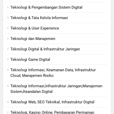
Teknologi & Pengembangan Sistem Digital
Teknologi & Tata Kelola Informasi
Teknologi & User Experience
Teknologi dan Manajemen
Teknologi Digital & Infrastruktur Jaringan
Teknologi Game Digital
Teknologi Informasi, Keamanan Data, Infrastruktur
Cloud, Manajemen Risiko
Teknologi Informasi,Infrastruktur Jaringan,Manajemen
Sistem,Keandalan Digital
Teknologi Web, SEO Teknikal, Infrastruktur Digital
Teknologi, Kasino Online, Pembayaran Permainan