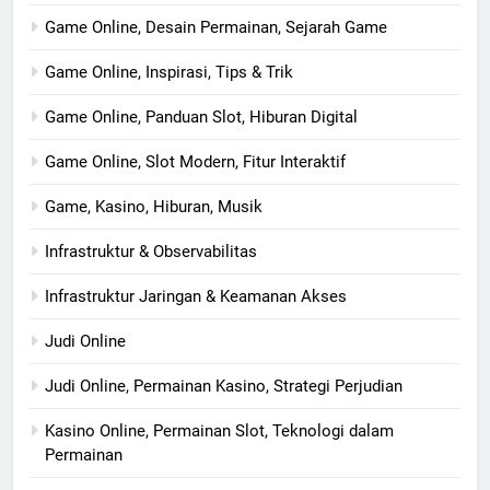
Game Online, Desain Permainan, Sejarah Game
Game Online, Inspirasi, Tips & Trik
Game Online, Panduan Slot, Hiburan Digital
Game Online, Slot Modern, Fitur Interaktif
Game, Kasino, Hiburan, Musik
Infrastruktur & Observabilitas
Infrastruktur Jaringan & Keamanan Akses
Judi Online
Judi Online, Permainan Kasino, Strategi Perjudian
Kasino Online, Permainan Slot, Teknologi dalam
Permainan