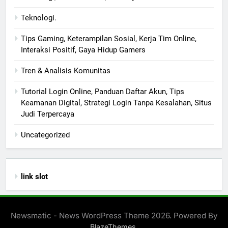
Teknologi.
Tips Gaming, Keterampilan Sosial, Kerja Tim Online,
Interaksi Positif, Gaya Hidup Gamers
Tren & Analisis Komunitas
Tutorial Login Online, Panduan Daftar Akun, Tips
Keamanan Digital, Strategi Login Tanpa Kesalahan, Situs
Judi Terpercaya
Uncategorized
link slot
Newsmatic - News WordPress Theme 2026. Powered By
.
BlazeThemes