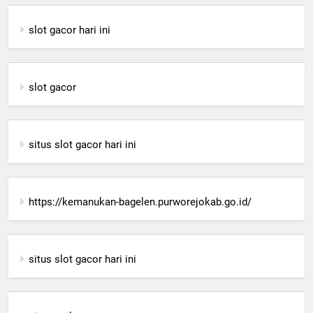
slot gacor hari ini
slot gacor
situs slot gacor hari ini
https://kemanukan-bagelen.purworejokab.go.id/
situs slot gacor hari ini