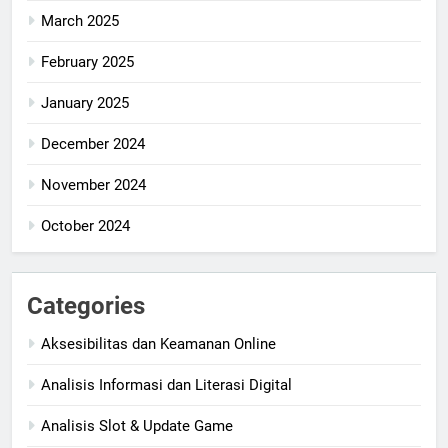
March 2025
February 2025
January 2025
December 2024
November 2024
October 2024
Categories
Aksesibilitas dan Keamanan Online
Analisis Informasi dan Literasi Digital
Analisis Slot & Update Game