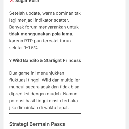
Sugar Rush
Setelah update, warna dominan tak
lagi menjadi indikator scatter.
Banyak forum menyarankan untuk
tidak menggunakan pola lama
,
karena RTP pun tercatat turun
sekitar 1–1.5%.
?
Wild Bandito & Starlight Princess
Dua game ini menunjukkan
fluktuasi tinggi. Wild dan multiplier
muncul secara acak dan tidak bisa
diprediksi dengan mudah. Namun,
potensi hasil tinggi masih terbuka
jika dimainkan di waktu tepat.
Strategi Bermain Pasca