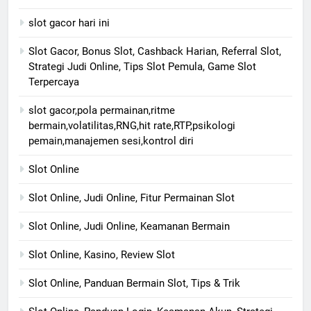
slot gacor hari ini
Slot Gacor, Bonus Slot, Cashback Harian, Referral Slot,
Strategi Judi Online, Tips Slot Pemula, Game Slot
Terpercaya
slot gacor,pola permainan,ritme
bermain,volatilitas,RNG,hit rate,RTP,psikologi
pemain,manajemen sesi,kontrol diri
Slot Online
Slot Online, Judi Online, Fitur Permainan Slot
Slot Online, Judi Online, Keamanan Bermain
Slot Online, Kasino, Review Slot
Slot Online, Panduan Bermain Slot, Tips & Trik