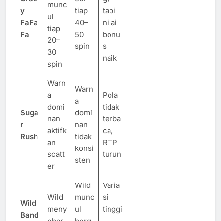
munc
y
tiap
tapi
ul
FaFa
40–
nilai
tiap
Fa
50
bonu
20–
spin
s
30
naik
spin
Warn
Warn
a
Pola
a
domi
tidak
Suga
domi
nan
terba
r
nan
aktifk
ca,
Rush
tidak
an
RTP
konsi
scatt
turun
sten
er
Wild
Varia
Wild
munc
si
Wild
meny
ul
tinggi
Band
ebar
berg
,