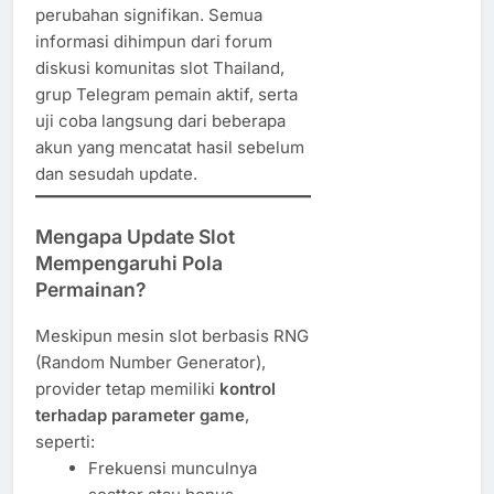
perubahan signifikan. Semua
informasi dihimpun dari forum
diskusi komunitas slot Thailand,
grup Telegram pemain aktif, serta
uji coba langsung dari beberapa
akun yang mencatat hasil sebelum
dan sesudah update.
Mengapa Update Slot
Mempengaruhi Pola
Permainan?
Meskipun mesin slot berbasis RNG
(Random Number Generator),
provider tetap memiliki
kontrol
terhadap parameter game
,
seperti:
Frekuensi munculnya