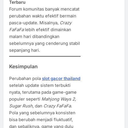
Terbaru
Forum komunitas banyak mencatat
perubahan waktu efektif bermain
pasca-update. Misalnya,
Crazy
FaFaFa
lebih efektif dimainkan
malam hari dibandingkan
sebelumnya yang cenderung stabil
sepanjang hari.
Kesimpulan
Perubahan pola
slot gacor thailand
setelah update sistem terbukti
nyata, terutama pada game-game
populer seperti
Mahjong Ways 2
,
Sugar Rush
, dan
Crazy FaFaFa
.
Pola yang sebelumnya konsisten
bisa berubah menjadi fluktuatif,
dan sebaliknya, game yang dulu