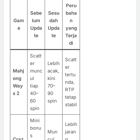
Peru
Sebe
Sesu
baha
Gam
lum
dah
n
e
Upda
Upda
yang
te
te
Terja
di
Scatt
Scatt
er
Lebih
er
Mahj
munc
acak,
tertu
ong
ul
kini
nda,
Way
tiap
70–
RTP
s 2
40–
90
tetap
60
spin
stabil
spin
Mini
Lebih
bonu
Mun
jaran
s
Craz
cul
g,