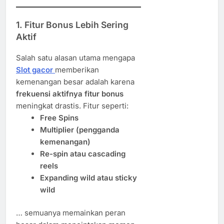
1.
Fitur Bonus Lebih Sering
Aktif
Salah satu alasan utama mengapa
Slot gacor
memberikan
kemenangan besar adalah karena
frekuensi aktifnya fitur bonus
meningkat drastis. Fitur seperti:
Free Spins
Multiplier (pengganda
kemenangan)
Re-spin atau cascading
reels
Expanding wild atau sticky
wild
… semuanya memainkan peran