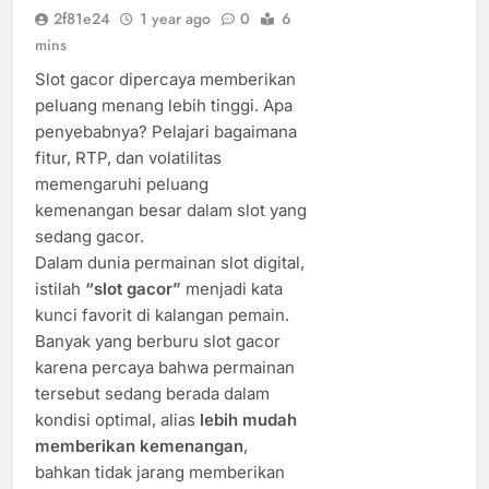
2f81e24
1 year ago
0
6
mins
Slot gacor dipercaya memberikan
peluang menang lebih tinggi. Apa
penyebabnya? Pelajari bagaimana
fitur, RTP, dan volatilitas
memengaruhi peluang
kemenangan besar dalam slot yang
sedang gacor.
Dalam dunia permainan slot digital,
istilah
“slot gacor”
menjadi kata
kunci favorit di kalangan pemain.
Banyak yang berburu slot gacor
karena percaya bahwa permainan
tersebut sedang berada dalam
kondisi optimal, alias
lebih mudah
memberikan kemenangan
,
bahkan tidak jarang memberikan