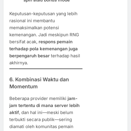
Keputusan-keputusan yang lebih
rasional ini membantu
memaksimalkan potensi
kemenangan. Jadi meskipun RNG
bersifat acak,
respons pemain
terhadap pola kemenangan juga
berpengaruh besar
terhadap hasil
akhirnya.
6.
Kombinasi Waktu dan
Momentum
Beberapa provider memiliki
jam-
jam tertentu di mana server lebih
aktif
, dan hal ini—meski belum
terbukti secara publik—sering
diamati oleh komunitas pemain