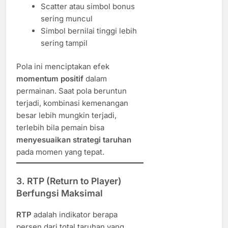
Scatter atau simbol bonus
sering muncul
Simbol bernilai tinggi lebih
sering tampil
Pola ini menciptakan efek
momentum positif
dalam
permainan. Saat pola beruntun
terjadi, kombinasi kemenangan
besar lebih mungkin terjadi,
terlebih bila pemain bisa
menyesuaikan strategi taruhan
pada momen yang tepat.
3.
RTP (Return to Player)
Berfungsi Maksimal
RTP
adalah indikator berapa
persen dari total taruhan yang