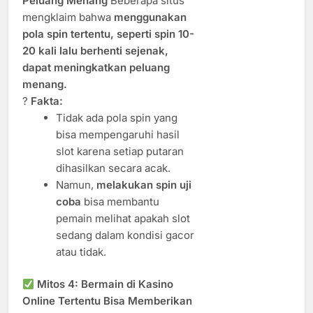
Peluang Menang
Beberapa situs
mengklaim bahwa
menggunakan
pola spin tertentu, seperti spin 10-
20 kali lalu berhenti sejenak,
dapat meningkatkan peluang
menang.
?
Fakta:
Tidak ada pola spin yang
bisa mempengaruhi hasil
slot karena setiap putaran
dihasilkan secara acak.
Namun,
melakukan spin uji
coba
bisa membantu
pemain melihat apakah slot
sedang dalam kondisi gacor
atau tidak.
Mitos 4: Bermain di Kasino
Online Tertentu Bisa Memberikan