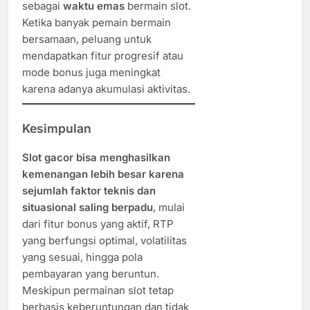
sebagai
waktu emas
bermain slot.
Ketika banyak pemain bermain
bersamaan, peluang untuk
mendapatkan fitur progresif atau
mode bonus juga meningkat
karena adanya akumulasi aktivitas.
Kesimpulan
Slot gacor bisa menghasilkan
kemenangan lebih besar karena
sejumlah faktor teknis dan
situasional saling berpadu
, mulai
dari fitur bonus yang aktif, RTP
yang berfungsi optimal, volatilitas
yang sesuai, hingga pola
pembayaran yang beruntun.
Meskipun permainan slot tetap
berbasis keberuntungan dan tidak