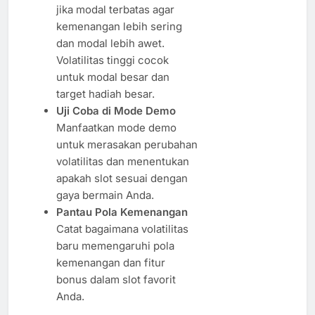
jika modal terbatas agar
kemenangan lebih sering
dan modal lebih awet.
Volatilitas tinggi cocok
untuk modal besar dan
target hadiah besar.
Uji Coba di Mode Demo
Manfaatkan mode demo
untuk merasakan perubahan
volatilitas dan menentukan
apakah slot sesuai dengan
gaya bermain Anda.
Pantau Pola Kemenangan
Catat bagaimana volatilitas
baru memengaruhi pola
kemenangan dan fitur
bonus dalam slot favorit
Anda.