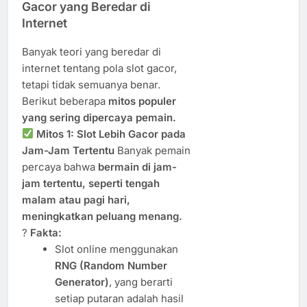
Gacor yang Beredar di
Internet
Banyak teori yang beredar di
internet tentang pola slot gacor,
tetapi tidak semuanya benar.
Berikut beberapa
mitos populer
yang sering dipercaya pemain.
Mitos 1: Slot Lebih Gacor pada
Jam-Jam Tertentu
Banyak pemain
percaya bahwa
bermain di jam-
jam tertentu, seperti tengah
malam atau pagi hari,
meningkatkan peluang menang.
?
Fakta:
Slot online menggunakan
RNG (Random Number
Generator)
, yang berarti
setiap putaran adalah hasil