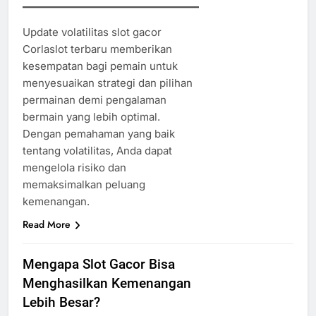
Update volatilitas slot gacor
Corlaslot terbaru memberikan
kesempatan bagi pemain untuk
menyesuaikan strategi dan pilihan
permainan demi pengalaman
bermain yang lebih optimal.
Dengan pemahaman yang baik
tentang volatilitas, Anda dapat
mengelola risiko dan
memaksimalkan peluang
kemenangan.
Read More
Mengapa Slot Gacor Bisa
Menghasilkan Kemenangan
Lebih Besar?