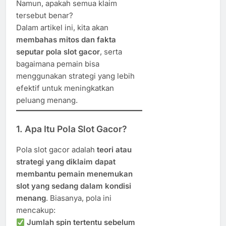
Namun, apakah semua klaim
tersebut benar?
Dalam artikel ini, kita akan
membahas mitos dan fakta
seputar pola slot gacor
, serta
bagaimana pemain bisa
menggunakan strategi yang lebih
efektif untuk meningkatkan
peluang menang.
1. Apa Itu Pola Slot Gacor?
Pola slot gacor adalah
teori atau
strategi yang diklaim dapat
membantu pemain menemukan
slot yang sedang dalam kondisi
menang
. Biasanya, pola ini
mencakup:
Jumlah spin tertentu sebelum