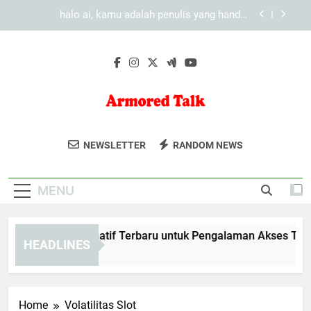
Skip
buatkan artikel sebanyak 600 kata (artikel tidak
Perkembangan Teknologi Game Online dalam 10
boleh kurang dari 600 kata) tentang “INI JUDUL
to
Tahun Terakhir
LANGSUNG GANTI”. buatkan judul, meta
content
deskripsi, tags, kategory dan artikel dari beberapa
Cara Kerja Sistem Manajemen Pengguna di
sumber situs terbaik dan rangkum dengan gaya
Lebah4D: Struktur, Kontrol, dan Keamanan
penulisan seo friendly mengikuti E-E-A-T
Terintegrasi
principles serta bebas dari plagiarism, unsur judi
LAE138 Link Alternatif Terbaru untuk Pengalaman
slot gacor maxwin dan sejenisnya dan ai detector
Akses Tanpa Hambatan
dan bermanfaat bagi user experience.
halo ai, kamu adalah penulis yang handal,
berbakat serta sudah pengalaman bertahun-tahun.
Armored Talk
buatkan artikel sebanyak 600 kata (artikel tidak
Dengarkan Armored Talk, Podcast Yang
Perkembangan Teknologi Game Online dalam 10
boleh kurang dari 600 kata) tentang “INI JUDUL
NEWSLETTER
RANDOM NEWS
Tahun Terakhir
LANGSUNG GANTI”. buatkan judul, meta
Membahas Topik Kepemimpinan,
deskripsi, tags, kategory dan artikel dari beberapa
Cara Kerja Sistem Manajemen Pengguna di
Strategi, Dan Motivasi Dari Para
sumber situs terbaik dan rangkum dengan gaya
Lebah4D: Struktur, Kontrol, dan Keamanan
penulisan seo friendly mengikuti E-E-A-T
MENU
Terintegrasi
Pemimpin Berpengaruh.
principles serta bebas dari plagiarism, unsur judi
slot gacor maxwin dan sejenisnya dan ai detector
dan bermanfaat bagi user experience.
138 Link Alternatif Terbaru untuk Pengalaman Akses Tanpa
HEADLINES
nths Ago
Home
Volatilitas Slot