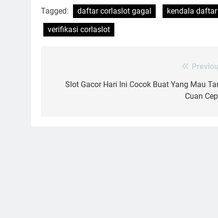
Tagged:
daftar corlaslot gagal
kendala daftar
verifikasi corlaslot
Previou
Post
navigation
Slot Gacor Hari Ini Cocok Buat Yang Mau Tar
Cuan Cep