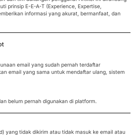
i prinsip E-E-A-T (Experience, Expertise,
emberikan informasi yang akurat, bermanfaat, dan
ot
unaan email yang sudah pernah terdaftar
n email yang sama untuk mendaftar ulang, sistem
dan belum pernah digunakan di platform.
) yang tidak dikirim atau tidak masuk ke email atau