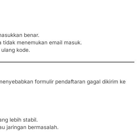
masukkan benar.
da tidak menemukan email masuk.
 ulang kode.
 menyebabkan formulir pendaftaran gagal dikirim ke
ng lebih stabil.
au jaringan bermasalah.