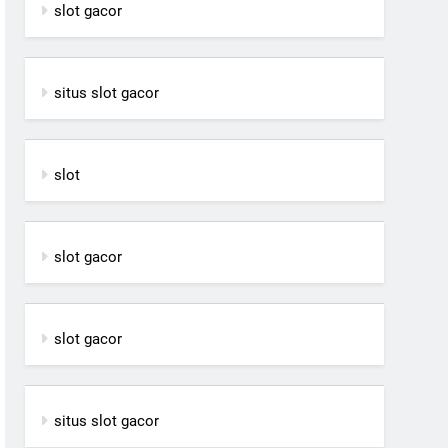
slot gacor
situs slot gacor
slot
slot gacor
slot gacor
situs slot gacor