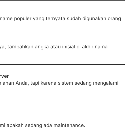
ame populer yang ternyata sudah digunakan orang
a, tambahkan angka atau inisial di akhir nama
rver
alahan Anda, tapi karena sistem sedang mengalami
esmi apakah sedang ada maintenance.