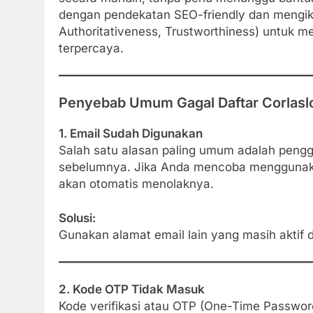
dengan pendekatan SEO-friendly dan mengikut
Authoritativeness, Trustworthiness) untuk m
terpercaya.
Penyebab Umum Gagal Daftar Corlasl
1. Email Sudah Digunakan
Salah satu alasan paling umum adalah pengg
sebelumnya. Jika Anda mencoba menggunaka
akan otomatis menolaknya.
Solusi:
Gunakan alamat email lain yang masih aktif 
2. Kode OTP Tidak Masuk
Kode verifikasi atau OTP (One-Time Password