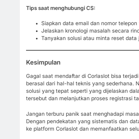
Tips saat menghubungi CS:
Siapkan data email dan nomor telepon
Jelaskan kronologi masalah secara rinc
Tanyakan solusi atau minta reset data j
Kesimpulan
Gagal saat mendaftar di Corlaslot bisa terjad
berasal dari hal-hal teknis yang sederha
solusi yang tepat seperti yang dijelaskan da
tersebut dan melanjutkan proses registrasi 
Jangan terburu panik saat menghadapi masal
Dengan pendekatan yang sistematis dan dat
ke platform Corlaslot dan memanfaatkan selu