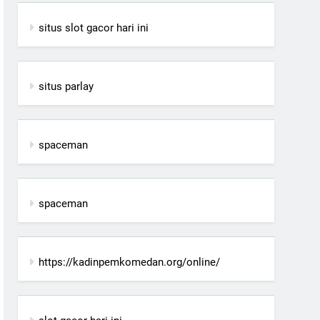
situs slot gacor hari ini
situs parlay
spaceman
spaceman
https://kadinpemkomedan.org/online/