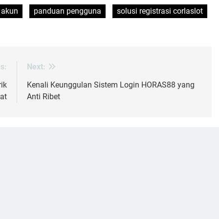
 akun
panduan pengguna
solusi registrasi corlaslot
s:
Next:
ik
Kenali Keunggulan Sistem Login HORAS88 yang
at
Anti Ribet