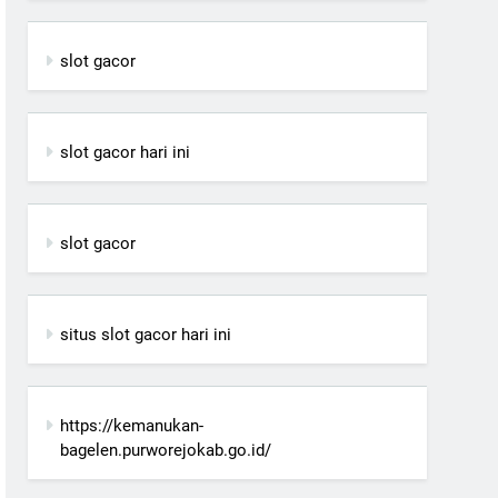
slot gacor
slot gacor hari ini
slot gacor
situs slot gacor hari ini
https://kemanukan-
bagelen.purworejokab.go.id/