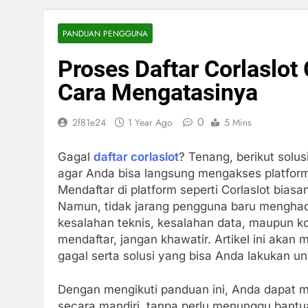
PANDUAN PENGGUNA
Proses Daftar Corlaslot
Cara Mengatasinya
0
2f81e24
1 Year Ago
5 Mins
Gagal
daftar corlaslot
? Tenang, berikut solu
agar Anda bisa langsung mengakses platfor
Mendaftar di platform seperti Corlaslot bi
Namun, tidak jarang pengguna baru menghada
kesalahan teknis, kesalahan data, maupun ko
mendaftar, jangan khawatir. Artikel ini aka
gagal serta solusi yang bisa Anda lakukan u
Dengan mengikuti panduan ini, Anda dapat
secara mandiri, tanpa perlu menunggu bantua