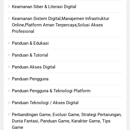
Keamanan Siber & Literasi Digital
Keamanan Sistem Digital,Manajemen Infrastruktur
Online,Platform Aman Terpercaya,Solusi Akses
Profesional
Panduan & Edukasi
Panduan & Tutorial
Panduan Akses Digital
Panduan Pengguna
Panduan Pengguna & Teknologi Platform
Panduan Teknologi / Akses Digital
Perbandingan Game, Evolusi Game, Strategi Pertarungan,
Dunia Fantasi, Panduan Game, Karakter Game, Tips
Game