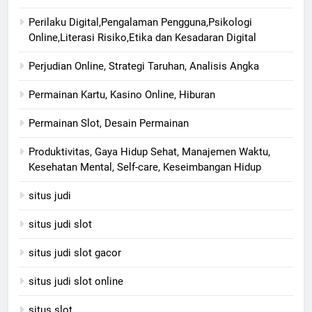
Perilaku Digital,Pengalaman Pengguna,Psikologi
Online,Literasi Risiko,Etika dan Kesadaran Digital
Perjudian Online, Strategi Taruhan, Analisis Angka
Permainan Kartu, Kasino Online, Hiburan
Permainan Slot, Desain Permainan
Produktivitas, Gaya Hidup Sehat, Manajemen Waktu,
Kesehatan Mental, Self-care, Keseimbangan Hidup
situs judi
situs judi slot
situs judi slot gacor
situs judi slot online
situs slot