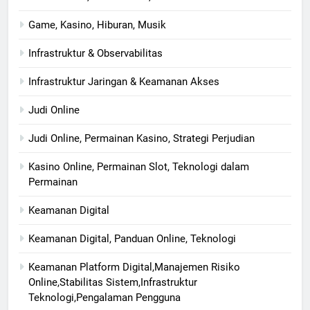
Game, Kasino, Hiburan, Musik
Infrastruktur & Observabilitas
Infrastruktur Jaringan & Keamanan Akses
Judi Online
Judi Online, Permainan Kasino, Strategi Perjudian
Kasino Online, Permainan Slot, Teknologi dalam
Permainan
Keamanan Digital
Keamanan Digital, Panduan Online, Teknologi
Keamanan Platform Digital,Manajemen Risiko
Online,Stabilitas Sistem,Infrastruktur
Teknologi,Pengalaman Pengguna