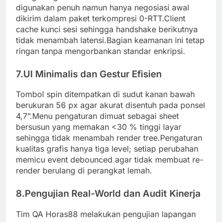
digunakan penuh namun hanya negosiasi awal
dikirim dalam paket terkompresi 0-RTT.Client
cache kunci sesi sehingga handshake berikutnya
tidak menambah latensi.Bagian keamanan ini tetap
ringan tanpa mengorbankan standar enkripsi.
7.UI Minimalis dan Gestur Efisien
Tombol spin ditempatkan di sudut kanan bawah
berukuran 56 px agar akurat disentuh pada ponsel
4,7”.Menu pengaturan dimuat sebagai sheet
bersusun yang memakan <30 % tinggi layar
sehingga tidak menambah render tree.Pengaturan
kualitas grafis hanya tiga level; setiap perubahan
memicu event debounced agar tidak membuat re-
render berulang di perangkat lemah.
8.Pengujian Real-World dan Audit Kinerja
Tim QA Horas88 melakukan pengujian lapangan