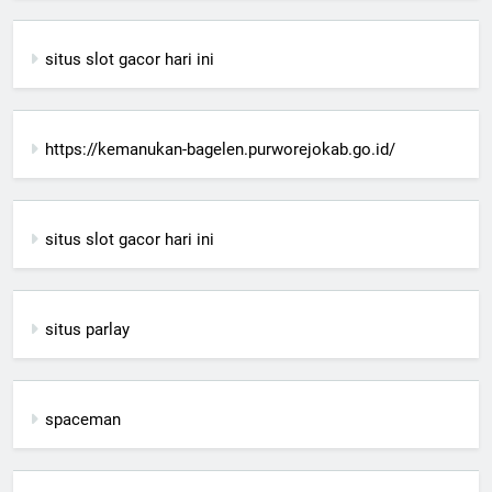
situs slot gacor hari ini
https://kemanukan-bagelen.purworejokab.go.id/
situs slot gacor hari ini
situs parlay
spaceman