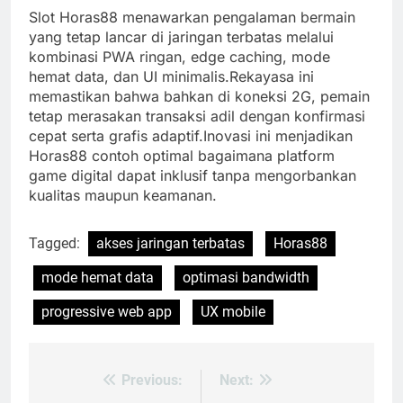
Slot Horas88 menawarkan pengalaman bermain
yang tetap lancar di jaringan terbatas melalui
kombinasi PWA ringan, edge caching, mode
hemat data, dan UI minimalis.Rekayasa ini
memastikan bahwa bahkan di koneksi 2G, pemain
tetap merasakan transaksi adil dengan konfirmasi
cepat serta grafis adaptif.Inovasi ini menjadikan
Horas88 contoh optimal bagaimana platform
game digital dapat inklusif tanpa mengorbankan
kualitas maupun keamanan.
Tagged:
akses jaringan terbatas
Horas88
mode hemat data
optimasi bandwidth
progressive web app
UX mobile
Previous:
Next:
Post