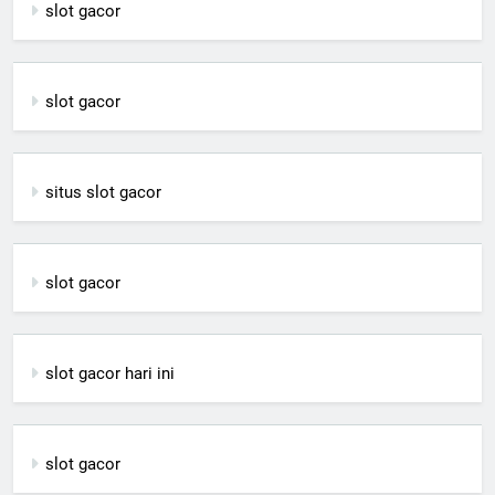
slot gacor
slot gacor
situs slot gacor
slot gacor
slot gacor hari ini
slot gacor