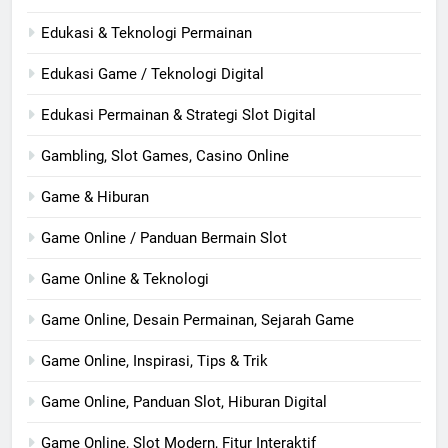
Edukasi & Teknologi Permainan
Edukasi Game / Teknologi Digital
Edukasi Permainan & Strategi Slot Digital
Gambling, Slot Games, Casino Online
Game & Hiburan
Game Online / Panduan Bermain Slot
Game Online & Teknologi
Game Online, Desain Permainan, Sejarah Game
Game Online, Inspirasi, Tips & Trik
Game Online, Panduan Slot, Hiburan Digital
Game Online, Slot Modern, Fitur Interaktif