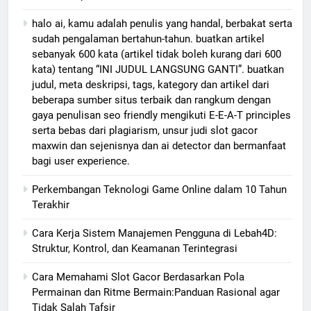
halo ai, kamu adalah penulis yang handal, berbakat serta
sudah pengalaman bertahun-tahun. buatkan artikel
sebanyak 600 kata (artikel tidak boleh kurang dari 600
kata) tentang “INI JUDUL LANGSUNG GANTI”. buatkan
judul, meta deskripsi, tags, kategory dan artikel dari
beberapa sumber situs terbaik dan rangkum dengan
gaya penulisan seo friendly mengikuti E-E-A-T principles
serta bebas dari plagiarism, unsur judi slot gacor
maxwin dan sejenisnya dan ai detector dan bermanfaat
bagi user experience.
Perkembangan Teknologi Game Online dalam 10 Tahun
Terakhir
Cara Kerja Sistem Manajemen Pengguna di Lebah4D:
Struktur, Kontrol, dan Keamanan Terintegrasi
Cara Memahami Slot Gacor Berdasarkan Pola
Permainan dan Ritme Bermain:Panduan Rasional agar
Tidak Salah Tafsir