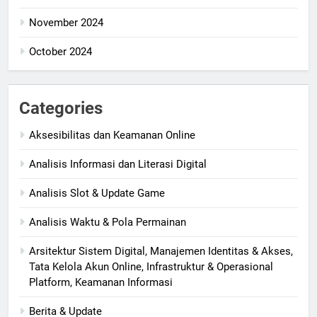
November 2024
October 2024
Categories
Aksesibilitas dan Keamanan Online
Analisis Informasi dan Literasi Digital
Analisis Slot & Update Game
Analisis Waktu & Pola Permainan
Arsitektur Sistem Digital, Manajemen Identitas & Akses,
Tata Kelola Akun Online, Infrastruktur & Operasional
Platform, Keamanan Informasi
Berita & Update