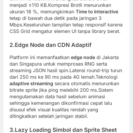
menjadi ±110 KB.Kompresi Brotli menurunkan
ukuran 18 %, memungkinkan
Time to Interactive
tetap di bawah dua detik pada jaringan 3
Mbps.Keseluruhan tampilan tetap responsif karena
CSS Grid mengatur elemen UI tanpa library berat.
2.Edge Node dan CDN Adaptif
Platform ini memanfaatkan
edge node
di Jakarta
dan Singapura untuk memproses RNG serta
streaming JSON hasil spin.Latensi round-trip turun
dari 250 ms ke 90 ms pada 4G lemah.Teknologi
adaptive streaming
secara otomatis menurunkan
bitrate sprite jika ping melebihi 200 ms.Sistem
mengutamakan data hasil sebelum animasi
sehingga kemenangan dikonfirmasi cepat lalu
disusul efek visual kualitas rendah yang
ditingkatkan setelah jaringan stabil.
3.Lazy Loading Simbol dan Sprite Sheet