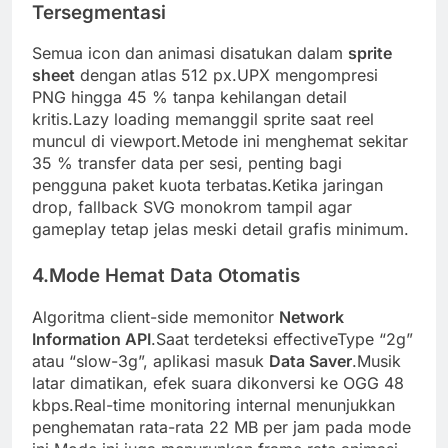
Tersegmentasi
Semua icon dan animasi disatukan dalam
sprite
sheet
dengan atlas 512 px.UPX mengompresi
PNG hingga 45 % tanpa kehilangan detail
kritis.Lazy loading memanggil sprite saat reel
muncul di viewport.Metode ini menghemat sekitar
35 % transfer data per sesi, penting bagi
pengguna paket kuota terbatas.Ketika jaringan
drop, fallback SVG monokrom tampil agar
gameplay tetap jelas meski detail grafis minimum.
4.Mode Hemat Data Otomatis
Algoritma client-side memonitor
Network
Information API
.Saat terdeteksi effectiveType “2g”
atau “slow-3g”, aplikasi masuk
Data Saver
.Musik
latar dimatikan, efek suara dikonversi ke OGG 48
kbps.Real-time monitoring internal menunjukkan
penghematan rata-rata 22 MB per jam pada mode