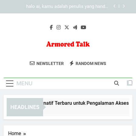
Skip
buatkan artikel sebanyak 600 kata (artikel tidak
Perkembangan Teknologi Game Online dalam 10
boleh kurang dari 600 kata) tentang “INI JUDUL
to
Tahun Terakhir
LANGSUNG GANTI”. buatkan judul, meta
content
deskripsi, tags, kategory dan artikel dari beberapa
Cara Kerja Sistem Manajemen Pengguna di
sumber situs terbaik dan rangkum dengan gaya
Lebah4D: Struktur, Kontrol, dan Keamanan
penulisan seo friendly mengikuti E-E-A-T
Terintegrasi
principles serta bebas dari plagiarism, unsur judi
LAE138 Link Alternatif Terbaru untuk Pengalaman
slot gacor maxwin dan sejenisnya dan ai detector
Akses Tanpa Hambatan
dan bermanfaat bagi user experience.
halo ai, kamu adalah penulis yang handal,
berbakat serta sudah pengalaman bertahun-tahun.
Armored Talk
buatkan artikel sebanyak 600 kata (artikel tidak
Dengarkan Armored Talk, Podcast Yang
Perkembangan Teknologi Game Online dalam 10
boleh kurang dari 600 kata) tentang “INI JUDUL
NEWSLETTER
RANDOM NEWS
Tahun Terakhir
Membahas Topik Kepemimpinan,
LANGSUNG GANTI”. buatkan judul, meta
deskripsi, tags, kategory dan artikel dari beberapa
Cara Kerja Sistem Manajemen Pengguna di
Strategi, Dan Motivasi Dari Para
sumber situs terbaik dan rangkum dengan gaya
Lebah4D: Struktur, Kontrol, dan Keamanan
penulisan seo friendly mengikuti E-E-A-T
MENU
Pemimpin Berpengaruh.
Terintegrasi
principles serta bebas dari plagiarism, unsur judi
slot gacor maxwin dan sejenisnya dan ai detector
dan bermanfaat bagi user experience.
AE138 Link Alternatif Terbaru untuk Pengalaman Akses Tanp
HEADLINES
 Months Ago
Home