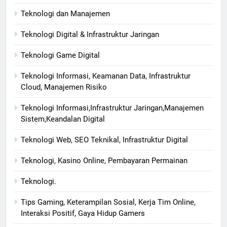
Teknologi dan Manajemen
Teknologi Digital & Infrastruktur Jaringan
Teknologi Game Digital
Teknologi Informasi, Keamanan Data, Infrastruktur
Cloud, Manajemen Risiko
Teknologi Informasi,Infrastruktur Jaringan,Manajemen
Sistem,Keandalan Digital
Teknologi Web, SEO Teknikal, Infrastruktur Digital
Teknologi, Kasino Online, Pembayaran Permainan
Teknologi.
Tips Gaming, Keterampilan Sosial, Kerja Tim Online,
Interaksi Positif, Gaya Hidup Gamers