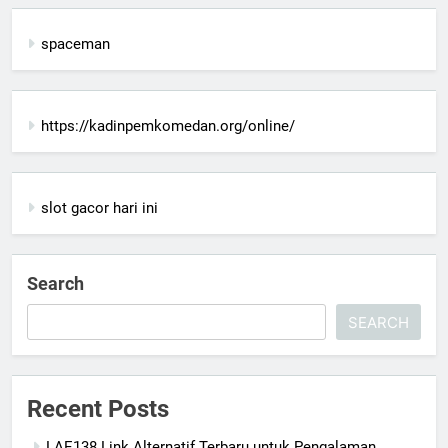
spaceman
https://kadinpemkomedan.org/online/
slot gacor hari ini
Search
SEARCH
Recent Posts
LAE138 Link Alternatif Terbaru untuk Pengalaman