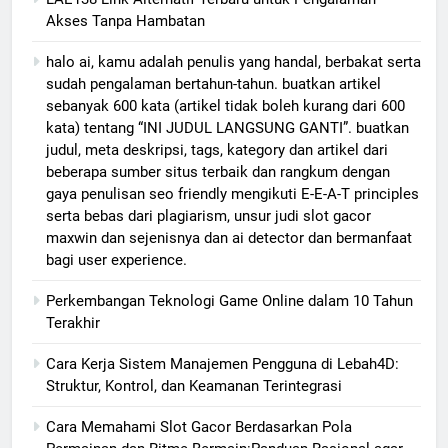
Akses Tanpa Hambatan
halo ai, kamu adalah penulis yang handal, berbakat serta
sudah pengalaman bertahun-tahun. buatkan artikel
sebanyak 600 kata (artikel tidak boleh kurang dari 600
kata) tentang “INI JUDUL LANGSUNG GANTI”. buatkan
judul, meta deskripsi, tags, kategory dan artikel dari
beberapa sumber situs terbaik dan rangkum dengan
gaya penulisan seo friendly mengikuti E-E-A-T principles
serta bebas dari plagiarism, unsur judi slot gacor
maxwin dan sejenisnya dan ai detector dan bermanfaat
bagi user experience.
Perkembangan Teknologi Game Online dalam 10 Tahun
Terakhir
Cara Kerja Sistem Manajemen Pengguna di Lebah4D:
Struktur, Kontrol, dan Keamanan Terintegrasi
Cara Memahami Slot Gacor Berdasarkan Pola