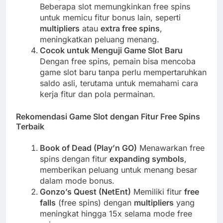
Beberapa slot memungkinkan free spins
untuk memicu fitur bonus lain, seperti
multipliers
atau
extra free spins
,
meningkatkan peluang menang.
Cocok untuk Menguji Game Slot Baru
Dengan free spins, pemain bisa mencoba
game slot baru tanpa perlu mempertaruhkan
saldo asli, terutama untuk memahami cara
kerja fitur dan pola permainan.
Rekomendasi Game Slot dengan Fitur Free Spins
Terbaik
Book of Dead (Play’n GO)
Menawarkan free
spins dengan fitur
expanding symbols
,
memberikan peluang untuk menang besar
dalam mode bonus.
Gonzo’s Quest (NetEnt)
Memiliki fitur
free
falls
(free spins) dengan
multipliers
yang
meningkat hingga 15x selama mode free