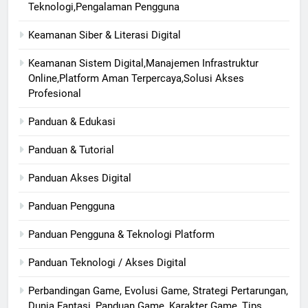
Teknologi,Pengalaman Pengguna
Keamanan Siber & Literasi Digital
Keamanan Sistem Digital,Manajemen Infrastruktur
Online,Platform Aman Terpercaya,Solusi Akses
Profesional
Panduan & Edukasi
Panduan & Tutorial
Panduan Akses Digital
Panduan Pengguna
Panduan Pengguna & Teknologi Platform
Panduan Teknologi / Akses Digital
Perbandingan Game, Evolusi Game, Strategi Pertarungan,
Dunia Fantasi, Panduan Game, Karakter Game, Tips