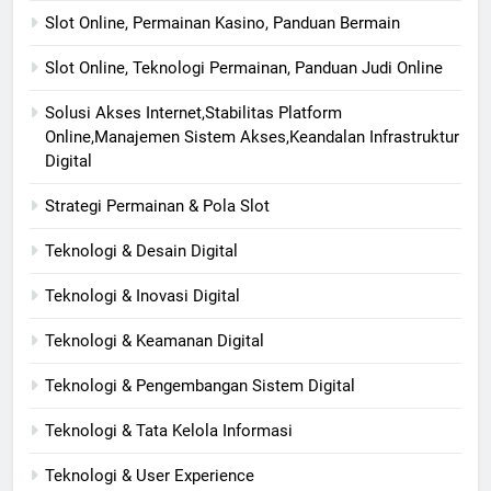
Slot Online, Permainan Kasino, Panduan Bermain
Slot Online, Teknologi Permainan, Panduan Judi Online
Solusi Akses Internet,Stabilitas Platform
Online,Manajemen Sistem Akses,Keandalan Infrastruktur
Digital
Strategi Permainan & Pola Slot
Teknologi & Desain Digital
Teknologi & Inovasi Digital
Teknologi & Keamanan Digital
Teknologi & Pengembangan Sistem Digital
Teknologi & Tata Kelola Informasi
Teknologi & User Experience