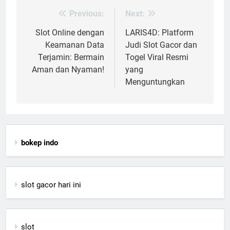
Previous:
Next:
Post
navigation
Slot Online dengan
LARIS4D: Platform
Keamanan Data
Judi Slot Gacor dan
Terjamin: Bermain
Togel Viral Resmi
Aman dan Nyaman!
yang
Menguntungkan
bokep indo
slot gacor hari ini
slot