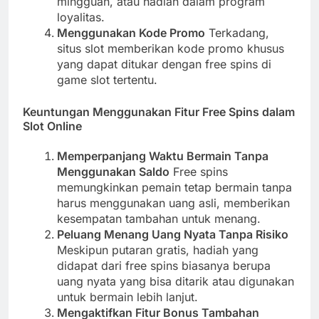
mingguan, atau hadiah dalam program
loyalitas.
Menggunakan Kode Promo
Terkadang,
situs slot memberikan kode promo khusus
yang dapat ditukar dengan free spins di
game slot tertentu.
Keuntungan Menggunakan Fitur Free Spins dalam
Slot Online
Memperpanjang Waktu Bermain Tanpa
Menggunakan Saldo
Free spins
memungkinkan pemain tetap bermain tanpa
harus menggunakan uang asli, memberikan
kesempatan tambahan untuk menang.
Peluang Menang Uang Nyata Tanpa Risiko
Meskipun putaran gratis, hadiah yang
didapat dari free spins biasanya berupa
uang nyata yang bisa ditarik atau digunakan
untuk bermain lebih lanjut.
Mengaktifkan Fitur Bonus Tambahan