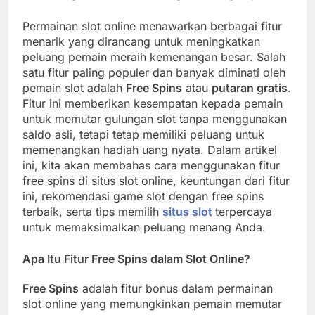
Permainan slot online menawarkan berbagai fitur
menarik yang dirancang untuk meningkatkan
peluang pemain meraih kemenangan besar. Salah
satu fitur paling populer dan banyak diminati oleh
pemain slot adalah
Free Spins
atau
putaran gratis
.
Fitur ini memberikan kesempatan kepada pemain
untuk memutar gulungan slot tanpa menggunakan
saldo asli, tetapi tetap memiliki peluang untuk
memenangkan hadiah uang nyata. Dalam artikel
ini, kita akan membahas cara menggunakan fitur
free spins di situs slot online, keuntungan dari fitur
ini, rekomendasi game slot dengan free spins
terbaik, serta tips memilih
situs slot
terpercaya
untuk memaksimalkan peluang menang Anda.
Apa Itu Fitur Free Spins dalam Slot Online?
Free Spins
adalah fitur bonus dalam permainan
slot online yang memungkinkan pemain memutar