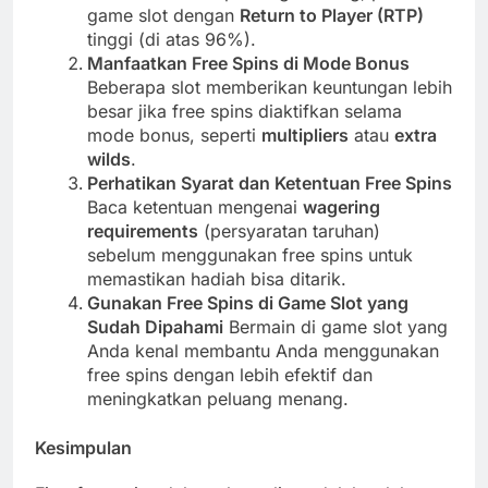
game slot dengan
Return to Player (RTP)
tinggi (di atas 96%).
Manfaatkan Free Spins di Mode Bonus
Beberapa slot memberikan keuntungan lebih
besar jika free spins diaktifkan selama
mode bonus, seperti
multipliers
atau
extra
wilds
.
Perhatikan Syarat dan Ketentuan Free Spins
Baca ketentuan mengenai
wagering
requirements
(persyaratan taruhan)
sebelum menggunakan free spins untuk
memastikan hadiah bisa ditarik.
Gunakan Free Spins di Game Slot yang
Sudah Dipahami
Bermain di game slot yang
Anda kenal membantu Anda menggunakan
free spins dengan lebih efektif dan
meningkatkan peluang menang.
Kesimpulan