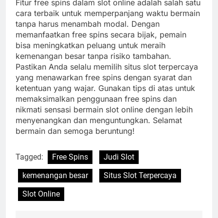
Fitur free spins dalam slot online adalah salah satu
cara terbaik untuk memperpanjang waktu bermain
tanpa harus menambah modal. Dengan
memanfaatkan free spins secara bijak, pemain
bisa meningkatkan peluang untuk meraih
kemenangan besar tanpa risiko tambahan.
Pastikan Anda selalu memilih situs slot terpercaya
yang menawarkan free spins dengan syarat dan
ketentuan yang wajar. Gunakan tips di atas untuk
memaksimalkan penggunaan free spins dan
nikmati sensasi bermain slot online dengan lebih
menyenangkan dan menguntungkan. Selamat
bermain dan semoga beruntung!
Tagged:
Free Spins
Judi Slot
kemenangan besar
Situs Slot Terpercaya
Slot Online