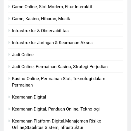
Game Online, Slot Modern, Fitur Interaktif
Game, Kasino, Hiburan, Musik
Infrastruktur & Observabilitas
Infrastruktur Jaringan & Keamanan Akses
Judi Online
Judi Online, Permainan Kasino, Strategi Perjudian
Kasino Online, Permainan Slot, Teknologi dalam
Permainan
Keamanan Digital
Keamanan Digital, Panduan Online, Teknologi
Keamanan Platform Digital,Manajemen Risiko
Online,Stabilitas Sistem,Infrastruktur