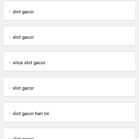
slot gacor
slot gacor
situs slot gacor
slot gacor
slot gacor hari ini