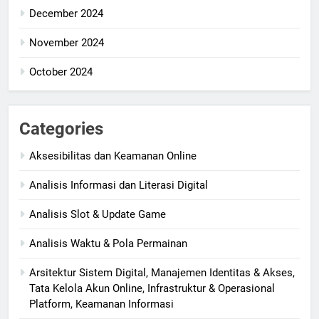
December 2024
November 2024
October 2024
Categories
Aksesibilitas dan Keamanan Online
Analisis Informasi dan Literasi Digital
Analisis Slot & Update Game
Analisis Waktu & Pola Permainan
Arsitektur Sistem Digital, Manajemen Identitas & Akses,
Tata Kelola Akun Online, Infrastruktur & Operasional
Platform, Keamanan Informasi