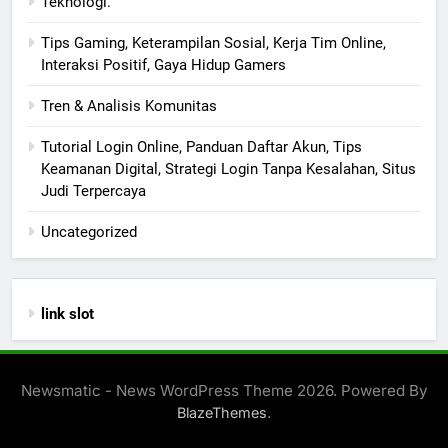
Teknologi.
Tips Gaming, Keterampilan Sosial, Kerja Tim Online,
Interaksi Positif, Gaya Hidup Gamers
Tren & Analisis Komunitas
Tutorial Login Online, Panduan Daftar Akun, Tips
Keamanan Digital, Strategi Login Tanpa Kesalahan, Situs
Judi Terpercaya
Uncategorized
link slot
Newsmatic - News WordPress Theme 2026. Powered By
.
BlazeThemes