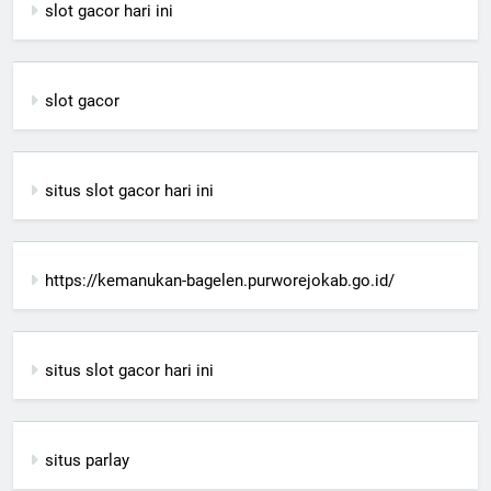
slot gacor hari ini
slot gacor
situs slot gacor hari ini
https://kemanukan-bagelen.purworejokab.go.id/
situs slot gacor hari ini
situs parlay