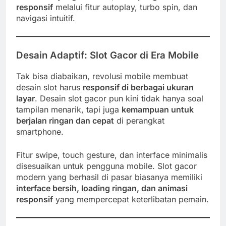
responsif
melalui fitur autoplay, turbo spin, dan
navigasi intuitif.
Desain Adaptif: Slot Gacor di Era Mobile
Tak bisa diabaikan, revolusi mobile membuat
desain slot harus
responsif di berbagai ukuran
layar
. Desain slot gacor pun kini tidak hanya soal
tampilan menarik, tapi juga
kemampuan untuk
berjalan ringan dan cepat
di perangkat
smartphone.
Fitur swipe, touch gesture, dan interface minimalis
disesuaikan untuk pengguna mobile. Slot gacor
modern yang berhasil di pasar biasanya memiliki
interface bersih, loading ringan, dan animasi
responsif
yang mempercepat keterlibatan pemain.