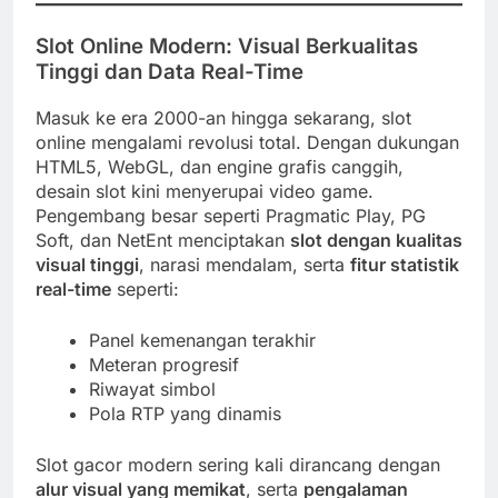
Slot Online Modern: Visual Berkualitas
Tinggi dan Data Real-Time
Masuk ke era 2000-an hingga sekarang, slot
online mengalami revolusi total. Dengan dukungan
HTML5, WebGL, dan engine grafis canggih,
desain slot kini menyerupai video game.
Pengembang besar seperti Pragmatic Play, PG
Soft, dan NetEnt menciptakan
slot dengan kualitas
visual tinggi
, narasi mendalam, serta
fitur statistik
real-time
seperti:
Panel kemenangan terakhir
Meteran progresif
Riwayat simbol
Pola RTP yang dinamis
Slot gacor modern sering kali dirancang dengan
alur visual yang memikat
, serta
pengalaman