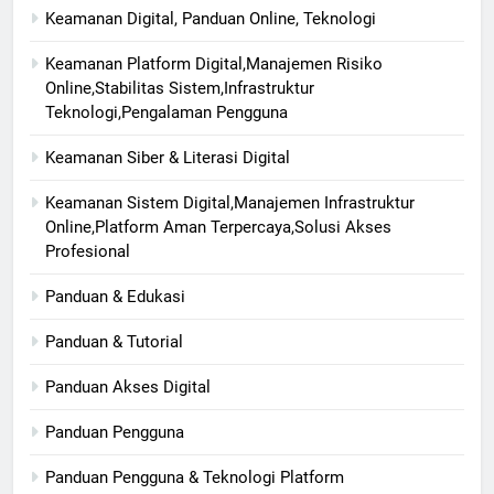
Keamanan Digital, Panduan Online, Teknologi
Keamanan Platform Digital,Manajemen Risiko
Online,Stabilitas Sistem,Infrastruktur
Teknologi,Pengalaman Pengguna
Keamanan Siber & Literasi Digital
Keamanan Sistem Digital,Manajemen Infrastruktur
Online,Platform Aman Terpercaya,Solusi Akses
Profesional
Panduan & Edukasi
Panduan & Tutorial
Panduan Akses Digital
Panduan Pengguna
Panduan Pengguna & Teknologi Platform