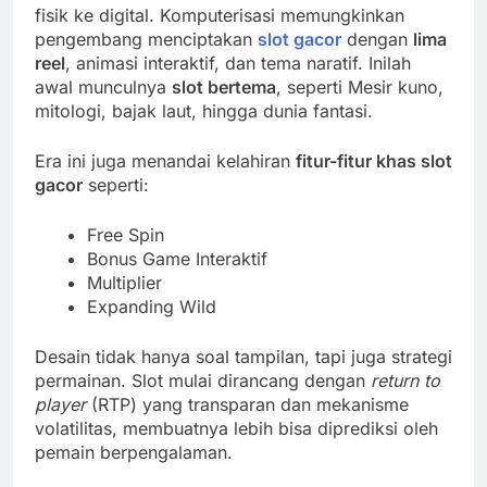
fisik ke digital. Komputerisasi memungkinkan
pengembang menciptakan
slot gacor
dengan
lima
reel
, animasi interaktif, dan tema naratif. Inilah
awal munculnya
slot bertema
, seperti Mesir kuno,
mitologi, bajak laut, hingga dunia fantasi.
Era ini juga menandai kelahiran
fitur-fitur khas slot
gacor
seperti:
Free Spin
Bonus Game Interaktif
Multiplier
Expanding Wild
Desain tidak hanya soal tampilan, tapi juga strategi
permainan. Slot mulai dirancang dengan
return to
player
(RTP) yang transparan dan mekanisme
volatilitas, membuatnya lebih bisa diprediksi oleh
pemain berpengalaman.