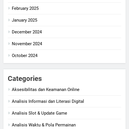
February 2025
January 2025
December 2024
November 2024
October 2024
Categories
Aksesibilitas dan Keamanan Online
Analisis Informasi dan Literasi Digital
Analisis Slot & Update Game
Analisis Waktu & Pola Permainan