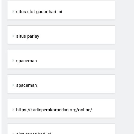
situs slot gacor hari ini
situs parlay
spaceman
spaceman
https://kadinpemkomedan.org/online/