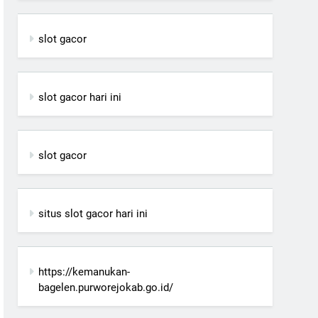
slot gacor
slot gacor hari ini
slot gacor
situs slot gacor hari ini
https://kemanukan-
bagelen.purworejokab.go.id/