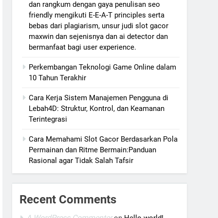
dan rangkum dengan gaya penulisan seo
friendly mengikuti E-E-A-T principles serta
bebas dari plagiarism, unsur judi slot gacor
maxwin dan sejenisnya dan ai detector dan
bermanfaat bagi user experience.
Perkembangan Teknologi Game Online dalam
10 Tahun Terakhir
Cara Kerja Sistem Manajemen Pengguna di
Lebah4D: Struktur, Kontrol, dan Keamanan
Terintegrasi
Cara Memahami Slot Gacor Berdasarkan Pola
Permainan dan Ritme Bermain:Panduan
Rasional agar Tidak Salah Tafsir
Recent Comments
A WordPress Commenter