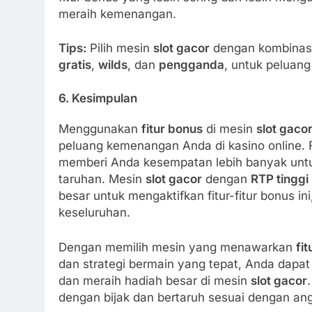
meraih kemenangan.
Tips:
Pilih mesin
slot gacor
dengan kombinas
gratis
,
wilds
, dan
pengganda
, untuk peluang
6.
Kesimpulan
Menggunakan
fitur bonus
di mesin
slot gaco
peluang kemenangan Anda di kasino online. F
memberi Anda kesempatan lebih banyak un
taruhan. Mesin
slot gacor
dengan
RTP tinggi
besar untuk mengaktifkan fitur-fitur bonus 
keseluruhan.
Dengan memilih mesin yang menawarkan
fi
dan strategi bermain yang tepat, Anda dap
dan meraih hadiah besar di mesin
slot gacor
dengan bijak dan bertaruh sesuai dengan an