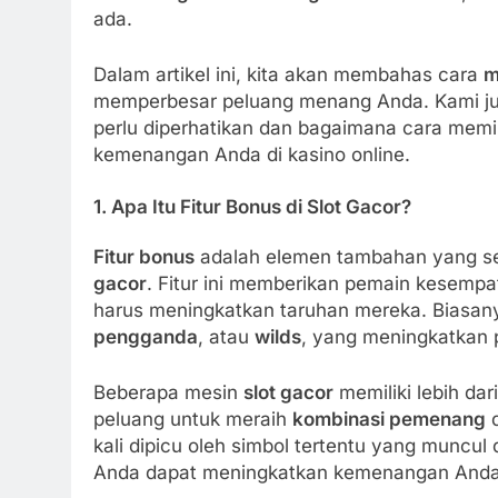
ada.
Dalam artikel ini, kita akan membahas cara
m
memperbesar peluang menang Anda. Kami ju
perlu diperhatikan dan bagaimana cara mem
kemenangan Anda di kasino online.
1.
Apa Itu Fitur Bonus di Slot Gacor?
Fitur bonus
adalah elemen tambahan yang se
gacor
. Fitur ini memberikan pemain kesemp
harus meningkatkan taruhan mereka. Biasan
pengganda
, atau
wilds
, yang meningkatkan 
Beberapa mesin
slot gacor
memiliki lebih dar
peluang untuk meraih
kombinasi pemenang
d
kali dipicu oleh simbol tertentu yang muncul 
Anda dapat meningkatkan kemenangan Anda s