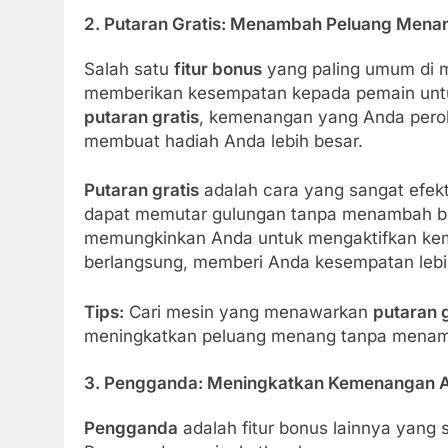
2.
Putaran Gratis: Menambah Peluang Mena
Salah satu
fitur bonus
yang paling umum di 
memberikan kesempatan kepada pemain unt
putaran gratis
, kemenangan yang Anda perole
membuat hadiah Anda lebih besar.
Putaran gratis
adalah cara yang sangat efek
dapat memutar gulungan tanpa menambah bi
memungkinkan Anda untuk mengaktifkan ke
berlangsung, memberi Anda kesempatan leb
Tips:
Cari mesin yang menawarkan
putaran g
meningkatkan peluang menang tanpa menam
3.
Pengganda: Meningkatkan Kemenangan An
Pengganda
adalah fitur bonus lainnya yang