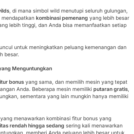
ilds
, di mana simbol wild menutupi seluruh gulungan,
uk mendapatkan
kombinasi pemenang
yang lebih besar
ang lebih tinggi, dan Anda bisa memanfaatkan setiap
uncul untuk meningkatkan peluang kemenangan dan
h besar.
us yang Menguntungkan
itur bonus
yang sama, dan memilih mesin yang tepat
angan Anda. Beberapa mesin memiliki
putaran gratis
,
ngkan, sementara yang lain mungkin hanya memiliki
n yang menawarkan kombinasi fitur bonus yang
ilitas rendah hingga sedang
sering kali menawarkan
guntungkan, memberi Anda peluang lebih besar untuk