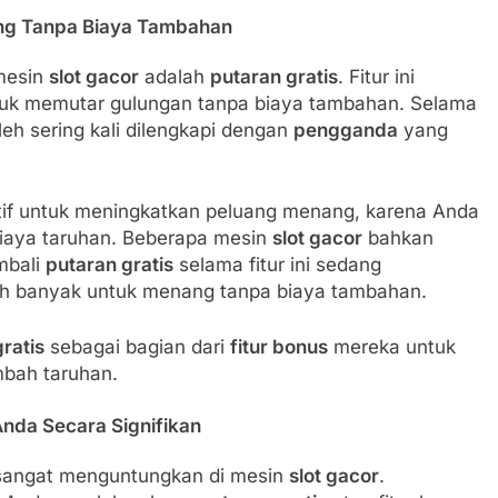
ng Tanpa Biaya Tambahan
mesin
slot gacor
adalah
putaran gratis
. Fitur ini
uk memutar gulungan tanpa biaya tambahan. Selama
h sering kali dilengkapi dengan
pengganda
yang
tif untuk meningkatkan peluang menang, karena Anda
aya taruhan. Beberapa mesin
slot gacor
bahkan
mbali
putaran gratis
selama fitur ini sedang
ih banyak untuk menang tanpa biaya tambahan.
ratis
sebagai bagian dari
fitur bonus
mereka untuk
bah taruhan.
da Secara Signifikan
 sangat menguntungkan di mesin
slot gacor
.