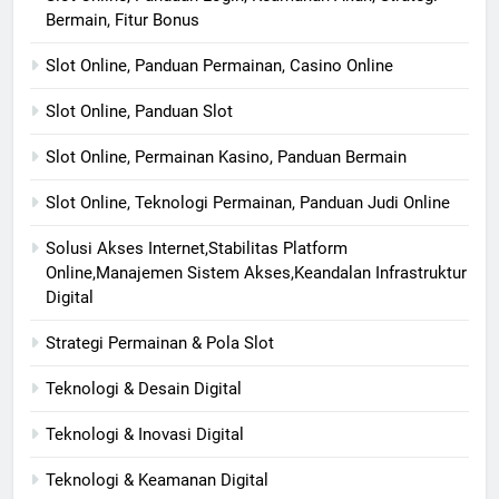
Bermain, Fitur Bonus
Slot Online, Panduan Permainan, Casino Online
Slot Online, Panduan Slot
Slot Online, Permainan Kasino, Panduan Bermain
Slot Online, Teknologi Permainan, Panduan Judi Online
Solusi Akses Internet,Stabilitas Platform
Online,Manajemen Sistem Akses,Keandalan Infrastruktur
Digital
Strategi Permainan & Pola Slot
Teknologi & Desain Digital
Teknologi & Inovasi Digital
Teknologi & Keamanan Digital