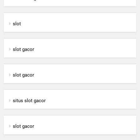
slot
slot gacor
slot gacor
situs slot gacor
slot gacor