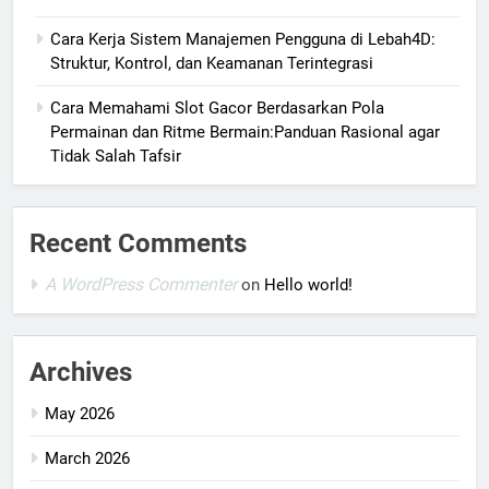
Cara Kerja Sistem Manajemen Pengguna di Lebah4D:
Struktur, Kontrol, dan Keamanan Terintegrasi
Cara Memahami Slot Gacor Berdasarkan Pola
Permainan dan Ritme Bermain:Panduan Rasional agar
Tidak Salah Tafsir
Recent Comments
A WordPress Commenter
on
Hello world!
Archives
May 2026
March 2026