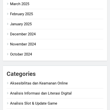
March 2025
February 2025
January 2025
December 2024
November 2024
October 2024
Categories
Aksesibilitas dan Keamanan Online
Analisis Informasi dan Literasi Digital
Analisis Slot & Update Game