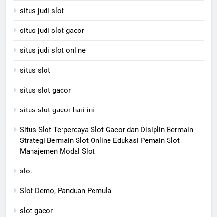
situs judi slot
situs judi slot gacor
situs judi slot online
situs slot
situs slot gacor
situs slot gacor hari ini
Situs Slot Terpercaya Slot Gacor dan Disiplin Bermain
Strategi Bermain Slot Online Edukasi Pemain Slot
Manajemen Modal Slot
slot
Slot Demo, Panduan Pemula
slot gacor