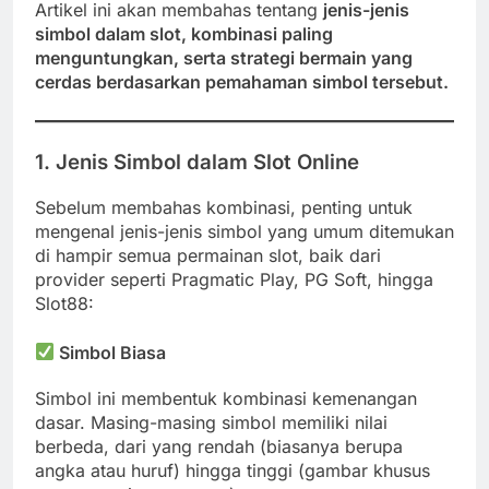
Artikel ini akan membahas tentang
jenis-jenis
simbol dalam slot, kombinasi paling
menguntungkan, serta strategi bermain yang
cerdas berdasarkan pemahaman simbol tersebut.
1. Jenis Simbol dalam Slot Online
Sebelum membahas kombinasi, penting untuk
mengenal jenis-jenis simbol yang umum ditemukan
di hampir semua permainan slot, baik dari
provider seperti Pragmatic Play, PG Soft, hingga
Slot88:
Simbol Biasa
Simbol ini membentuk kombinasi kemenangan
dasar. Masing-masing simbol memiliki nilai
berbeda, dari yang rendah (biasanya berupa
angka atau huruf) hingga tinggi (gambar khusus