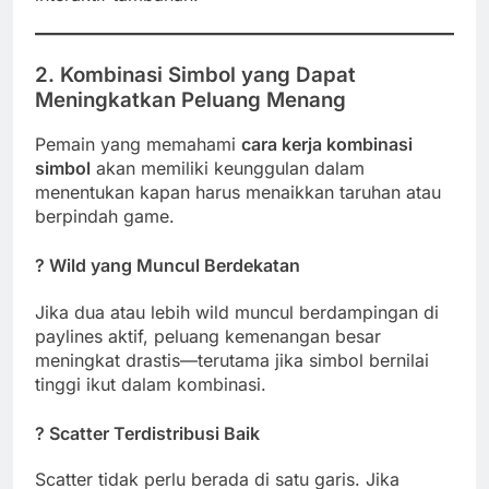
2. Kombinasi Simbol yang Dapat
Meningkatkan Peluang Menang
Pemain yang memahami
cara kerja kombinasi
simbol
akan memiliki keunggulan dalam
menentukan kapan harus menaikkan taruhan atau
berpindah game.
? Wild yang Muncul Berdekatan
Jika dua atau lebih wild muncul berdampingan di
paylines aktif, peluang kemenangan besar
meningkat drastis—terutama jika simbol bernilai
tinggi ikut dalam kombinasi.
? Scatter Terdistribusi Baik
Scatter tidak perlu berada di satu garis. Jika