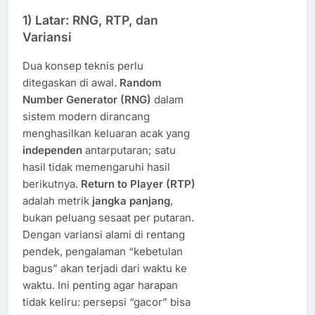
1) Latar: RNG, RTP, dan
Variansi
Dua konsep teknis perlu
ditegaskan di awal.
Random
Number Generator (RNG)
dalam
sistem modern dirancang
menghasilkan keluaran acak yang
independen
antarputaran; satu
hasil tidak memengaruhi hasil
berikutnya.
Return to Player (RTP)
adalah metrik
jangka panjang
,
bukan peluang sesaat per putaran.
Dengan variansi alami di rentang
pendek, pengalaman “kebetulan
bagus” akan terjadi dari waktu ke
waktu. Ini penting agar harapan
tidak keliru: persepsi “gacor” bisa