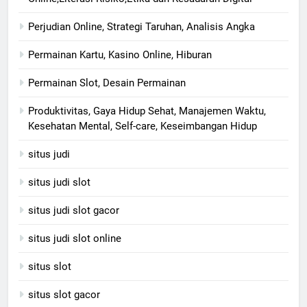
Perjudian Online, Strategi Taruhan, Analisis Angka
Permainan Kartu, Kasino Online, Hiburan
Permainan Slot, Desain Permainan
Produktivitas, Gaya Hidup Sehat, Manajemen Waktu,
Kesehatan Mental, Self-care, Keseimbangan Hidup
situs judi
situs judi slot
situs judi slot gacor
situs judi slot online
situs slot
situs slot gacor