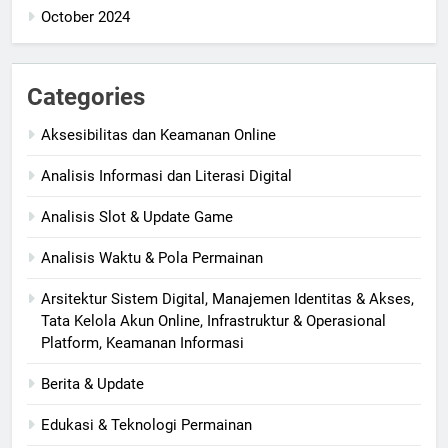
October 2024
Categories
Aksesibilitas dan Keamanan Online
Analisis Informasi dan Literasi Digital
Analisis Slot & Update Game
Analisis Waktu & Pola Permainan
Arsitektur Sistem Digital, Manajemen Identitas & Akses,
Tata Kelola Akun Online, Infrastruktur & Operasional
Platform, Keamanan Informasi
Berita & Update
Edukasi & Teknologi Permainan