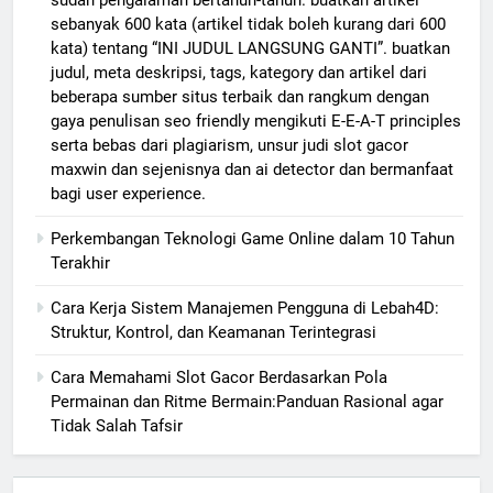
sudah pengalaman bertahun-tahun. buatkan artikel
sebanyak 600 kata (artikel tidak boleh kurang dari 600
kata) tentang “INI JUDUL LANGSUNG GANTI”. buatkan
judul, meta deskripsi, tags, kategory dan artikel dari
beberapa sumber situs terbaik dan rangkum dengan
gaya penulisan seo friendly mengikuti E-E-A-T principles
serta bebas dari plagiarism, unsur judi slot gacor
maxwin dan sejenisnya dan ai detector dan bermanfaat
bagi user experience.
Perkembangan Teknologi Game Online dalam 10 Tahun
Terakhir
Cara Kerja Sistem Manajemen Pengguna di Lebah4D:
Struktur, Kontrol, dan Keamanan Terintegrasi
Cara Memahami Slot Gacor Berdasarkan Pola
Permainan dan Ritme Bermain:Panduan Rasional agar
Tidak Salah Tafsir