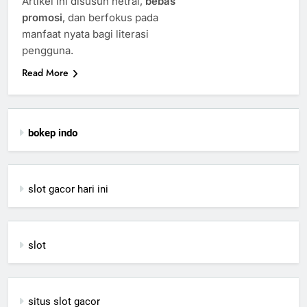
Artikel ini disusun netral,
bebas
promosi
, dan berfokus pada
manfaat nyata bagi literasi
pengguna.
Read More
bokep indo
slot gacor hari ini
slot
situs slot gacor