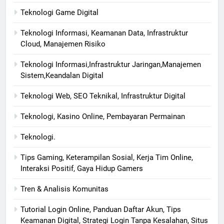
Teknologi Game Digital
Teknologi Informasi, Keamanan Data, Infrastruktur
Cloud, Manajemen Risiko
Teknologi Informasi,Infrastruktur Jaringan,Manajemen
Sistem,Keandalan Digital
Teknologi Web, SEO Teknikal, Infrastruktur Digital
Teknologi, Kasino Online, Pembayaran Permainan
Teknologi.
Tips Gaming, Keterampilan Sosial, Kerja Tim Online,
Interaksi Positif, Gaya Hidup Gamers
Tren & Analisis Komunitas
Tutorial Login Online, Panduan Daftar Akun, Tips
Keamanan Digital, Strategi Login Tanpa Kesalahan, Situs