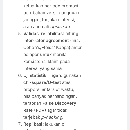
keluarkan periode promosi,
perubahan versi, gangguan
jaringan, lonjakan latensi,
atau anomali
upstream
.
Validasi reliabilitas:
hitung
inter-rater agreement
(mis.
Cohen’s/Fleiss’ Kappa) antar
pelapor untuk menilai
konsistensi klaim pada
interval yang sama.
Uji statistik ringan:
gunakan
chi-square/G-test
atas
proporsi antarslot waktu;
bila banyak perbandingan,
terapkan
False Discovery
Rate (FDR)
agar tidak
terjebak
p-hacking
.
Replikasi:
lakukan di