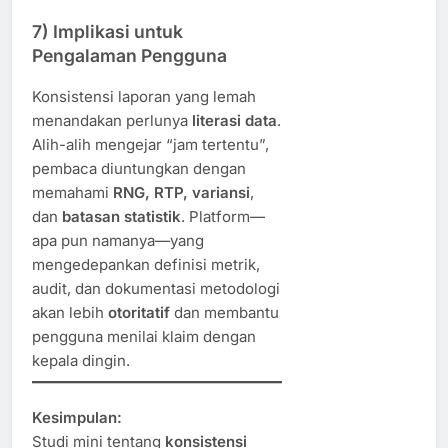
7) Implikasi untuk
Pengalaman Pengguna
Konsistensi laporan yang lemah
menandakan perlunya
literasi data
.
Alih-alih mengejar “jam tertentu”,
pembaca diuntungkan dengan
memahami
RNG, RTP, variansi
,
dan
batasan statistik
. Platform—
apa pun namanya—yang
mengedepankan definisi metrik,
audit, dan dokumentasi metodologi
akan lebih
otoritatif
dan membantu
pengguna menilai klaim dengan
kepala dingin.
Kesimpulan:
Studi mini tentang
konsistensi