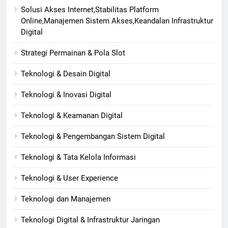
Solusi Akses Internet,Stabilitas Platform
Online,Manajemen Sistem Akses,Keandalan Infrastruktur
Digital
Strategi Permainan & Pola Slot
Teknologi & Desain Digital
Teknologi & Inovasi Digital
Teknologi & Keamanan Digital
Teknologi & Pengembangan Sistem Digital
Teknologi & Tata Kelola Informasi
Teknologi & User Experience
Teknologi dan Manajemen
Teknologi Digital & Infrastruktur Jaringan