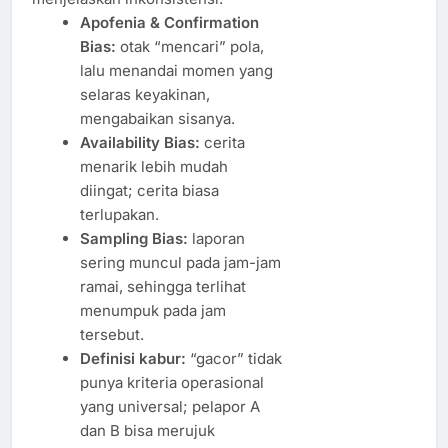
Apofenia & Confirmation
Bias:
otak “mencari” pola,
lalu menandai momen yang
selaras keyakinan,
mengabaikan sisanya.
Availability Bias:
cerita
menarik lebih mudah
diingat; cerita biasa
terlupakan.
Sampling Bias:
laporan
sering muncul pada jam-jam
ramai, sehingga terlihat
menumpuk pada jam
tersebut.
Definisi kabur:
“gacor” tidak
punya kriteria operasional
yang universal; pelapor A
dan B bisa merujuk