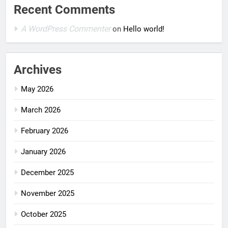
Recent Comments
A WordPress Commenter
on
Hello world!
Archives
May 2026
March 2026
February 2026
January 2026
December 2025
November 2025
October 2025