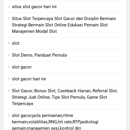
situs slot gacor hari ini
Situs Slot Terpercaya Slot Gacor dan Disiplin Bermain
Strategi Bermain Slot Online Edukasi Pemain Slot
Manajemen Modal Slot
slot
Slot Demo, Panduan Pemula
slot gacor
slot gacor hari ini
Slot Gacor, Bonus Slot, Cashback Harian, Referral Slot,
Strategi Judi Online, Tips Slot Pemula, Game Slot
Terpercaya
slot gacor,pola permainan,ritme
bermain,volatilitas,RNG,hit rate,RTP,psikologi
pemain,manajemen sesi,kontrol diri