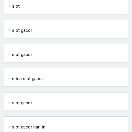
slot
slot gacor
slot gacor
situs slot gacor
slot gacor
slot gacor hari ini