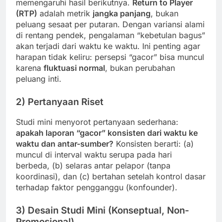
memengaruhi hasil berikutnya.
Return to Player
(RTP)
adalah metrik
jangka panjang
, bukan
peluang sesaat per putaran. Dengan variansi alami
di rentang pendek, pengalaman “kebetulan bagus”
akan terjadi dari waktu ke waktu. Ini penting agar
harapan tidak keliru: persepsi “gacor” bisa muncul
karena
fluktuasi normal
, bukan perubahan
peluang inti.
2) Pertanyaan Riset
Studi mini menyorot pertanyaan sederhana:
apakah laporan “gacor” konsisten dari waktu ke
waktu dan antar-sumber?
Konsisten berarti: (a)
muncul di interval waktu serupa pada hari
berbeda, (b) selaras antar pelapor (tanpa
koordinasi), dan (c) bertahan setelah kontrol dasar
terhadap faktor pengganggu (konfounder).
3) Desain Studi Mini (Konseptual, Non-
Promosional)