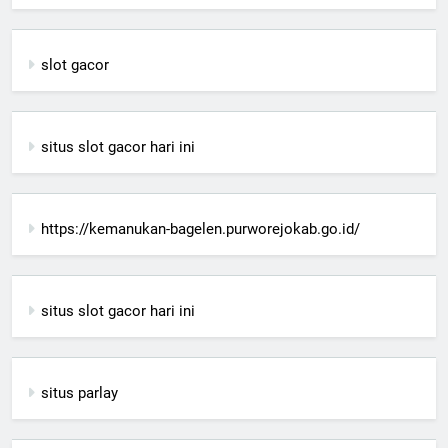
slot gacor
situs slot gacor hari ini
https://kemanukan-bagelen.purworejokab.go.id/
situs slot gacor hari ini
situs parlay