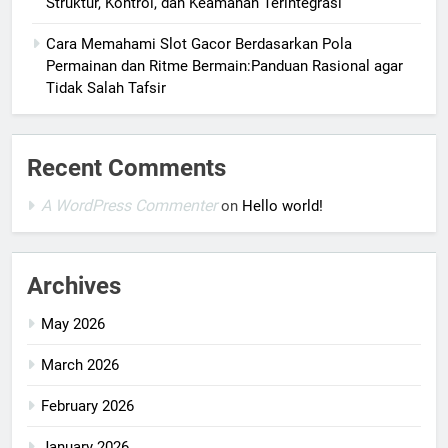
Struktur, Kontrol, dan Keamanan Terintegrasi
Cara Memahami Slot Gacor Berdasarkan Pola
Permainan dan Ritme Bermain:Panduan Rasional agar
Tidak Salah Tafsir
Recent Comments
A WordPress Commenter
on
Hello world!
Archives
May 2026
March 2026
February 2026
January 2026