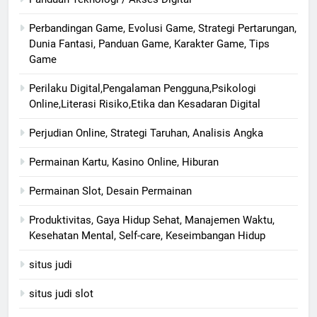
Perbandingan Game, Evolusi Game, Strategi Pertarungan,
Dunia Fantasi, Panduan Game, Karakter Game, Tips
Game
Perilaku Digital,Pengalaman Pengguna,Psikologi
Online,Literasi Risiko,Etika dan Kesadaran Digital
Perjudian Online, Strategi Taruhan, Analisis Angka
Permainan Kartu, Kasino Online, Hiburan
Permainan Slot, Desain Permainan
Produktivitas, Gaya Hidup Sehat, Manajemen Waktu,
Kesehatan Mental, Self-care, Keseimbangan Hidup
situs judi
situs judi slot