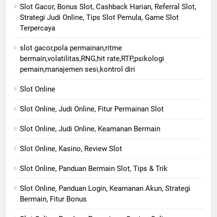
Slot Gacor, Bonus Slot, Cashback Harian, Referral Slot,
Strategi Judi Online, Tips Slot Pemula, Game Slot
Terpercaya
slot gacor,pola permainan,ritme
bermain,volatilitas,RNG,hit rate,RTP,psikologi
pemain,manajemen sesi,kontrol diri
Slot Online
Slot Online, Judi Online, Fitur Permainan Slot
Slot Online, Judi Online, Keamanan Bermain
Slot Online, Kasino, Review Slot
Slot Online, Panduan Bermain Slot, Tips & Trik
Slot Online, Panduan Login, Keamanan Akun, Strategi
Bermain, Fitur Bonus