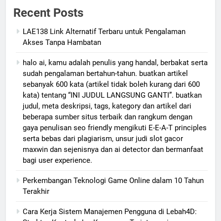
Recent Posts
LAE138 Link Alternatif Terbaru untuk Pengalaman
Akses Tanpa Hambatan
halo ai, kamu adalah penulis yang handal, berbakat serta
sudah pengalaman bertahun-tahun. buatkan artikel
sebanyak 600 kata (artikel tidak boleh kurang dari 600
kata) tentang “INI JUDUL LANGSUNG GANTI”. buatkan
judul, meta deskripsi, tags, kategory dan artikel dari
beberapa sumber situs terbaik dan rangkum dengan
gaya penulisan seo friendly mengikuti E-E-A-T principles
serta bebas dari plagiarism, unsur judi slot gacor
maxwin dan sejenisnya dan ai detector dan bermanfaat
bagi user experience.
Perkembangan Teknologi Game Online dalam 10 Tahun
Terakhir
Cara Kerja Sistem Manajemen Pengguna di Lebah4D: