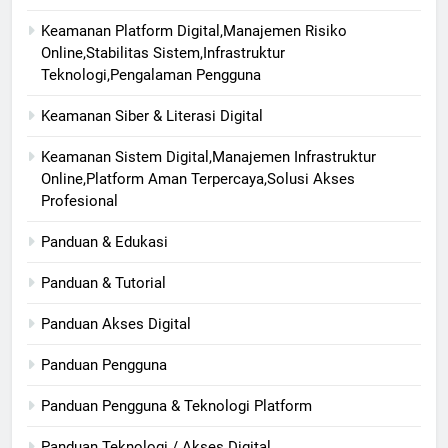
Keamanan Platform Digital,Manajemen Risiko
Online,Stabilitas Sistem,Infrastruktur
Teknologi,Pengalaman Pengguna
Keamanan Siber & Literasi Digital
Keamanan Sistem Digital,Manajemen Infrastruktur
Online,Platform Aman Terpercaya,Solusi Akses
Profesional
Panduan & Edukasi
Panduan & Tutorial
Panduan Akses Digital
Panduan Pengguna
Panduan Pengguna & Teknologi Platform
Panduan Teknologi / Akses Digital