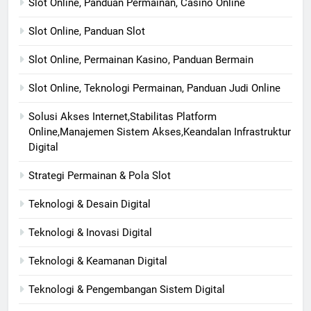
Slot Online, Panduan Permainan, Casino Online
Slot Online, Panduan Slot
Slot Online, Permainan Kasino, Panduan Bermain
Slot Online, Teknologi Permainan, Panduan Judi Online
Solusi Akses Internet,Stabilitas Platform
Online,Manajemen Sistem Akses,Keandalan Infrastruktur
Digital
Strategi Permainan & Pola Slot
Teknologi & Desain Digital
Teknologi & Inovasi Digital
Teknologi & Keamanan Digital
Teknologi & Pengembangan Sistem Digital