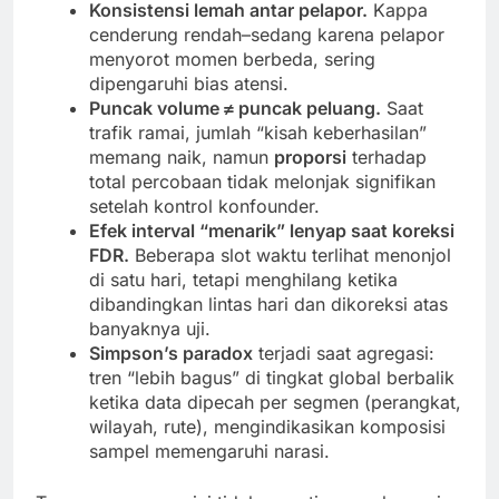
Konsistensi lemah antar pelapor.
Kappa
cenderung rendah–sedang karena pelapor
menyorot momen berbeda, sering
dipengaruhi bias atensi.
Puncak volume ≠ puncak peluang.
Saat
trafik ramai, jumlah “kisah keberhasilan”
memang naik, namun
proporsi
terhadap
total percobaan tidak melonjak signifikan
setelah kontrol konfounder.
Efek interval “menarik” lenyap saat koreksi
FDR.
Beberapa slot waktu terlihat menonjol
di satu hari, tetapi menghilang ketika
dibandingkan lintas hari dan dikoreksi atas
banyaknya uji.
Simpson’s paradox
terjadi saat agregasi:
tren “lebih bagus” di tingkat global berbalik
ketika data dipecah per segmen (perangkat,
wilayah, rute), mengindikasikan komposisi
sampel memengaruhi narasi.