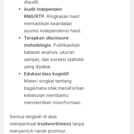
diaudit.
Audit independen
RNG/RTP.
Ringkasan hasil
memastikan keandalan
asumsi independensi hasil.
Terapkan
disclosure
metodologis.
Publikasikan
batasan analisis, ukuran
sampel, dan koreksi statistik
yang dipakai.
Edukasi bias kognitif.
Materi singkat tentang
bagaimana otak menafsirkan
kebetulan membantu
mensterilkan misinformasi.
Semua langkah di atas
memperkuat
trustworthiness
tanpa
menyentuh ranah promosi.