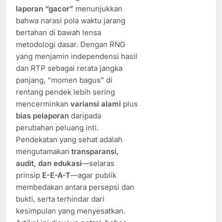
laporan “gacor”
menunjukkan
bahwa narasi pola waktu jarang
bertahan di bawah lensa
metodologi dasar. Dengan RNG
yang menjamin independensi hasil
dan RTP sebagai rerata jangka
panjang, “momen bagus” di
rentang pendek lebih sering
mencerminkan
variansi alami
plus
bias pelaporan
daripada
perubahan peluang inti.
Pendekatan yang sehat adalah
mengutamakan
transparansi,
audit, dan edukasi
—selaras
prinsip
E-E-A-T
—agar publik
membedakan antara persepsi dan
bukti, serta terhindar dari
kesimpulan yang menyesatkan.