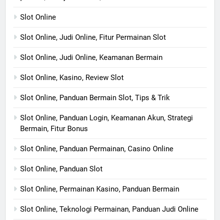
Slot Online
Slot Online, Judi Online, Fitur Permainan Slot
Slot Online, Judi Online, Keamanan Bermain
Slot Online, Kasino, Review Slot
Slot Online, Panduan Bermain Slot, Tips & Trik
Slot Online, Panduan Login, Keamanan Akun, Strategi
Bermain, Fitur Bonus
Slot Online, Panduan Permainan, Casino Online
Slot Online, Panduan Slot
Slot Online, Permainan Kasino, Panduan Bermain
Slot Online, Teknologi Permainan, Panduan Judi Online