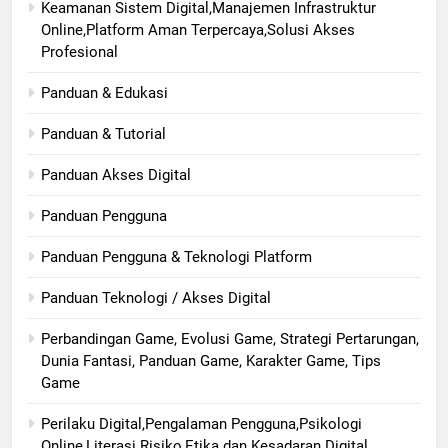
Keamanan Sistem Digital,Manajemen Infrastruktur
Online,Platform Aman Terpercaya,Solusi Akses
Profesional
Panduan & Edukasi
Panduan & Tutorial
Panduan Akses Digital
Panduan Pengguna
Panduan Pengguna & Teknologi Platform
Panduan Teknologi / Akses Digital
Perbandingan Game, Evolusi Game, Strategi Pertarungan,
Dunia Fantasi, Panduan Game, Karakter Game, Tips
Game
Perilaku Digital,Pengalaman Pengguna,Psikologi
Online,Literasi Risiko,Etika dan Kesadaran Digital