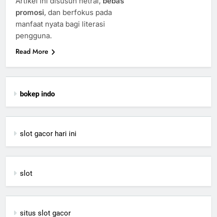
Artikel ini disusun netral,
bebas
promosi
, dan berfokus pada
manfaat nyata bagi literasi
pengguna.
Read More
bokep indo
slot gacor hari ini
slot
situs slot gacor