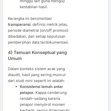
minggu lain guna menguji
kestabilan hasil.
Kerangka ini berorientasi
transparansi
: definisi metrik jelas,
periode diametral (on/off promosi)
dibedakan, dan setiap keputusan
pembersihan data terdokumentasi.
4) Temuan Konseptual yang
Umum
Dalam konteks sistem acak yang
diaudit, hasil yang sering muncul
dari studi mini seperti ini adalah:
Konsistensi lemah antar
pelapor.
Kappa cenderung
rendah–sedang karena
pelapor menyorot momen
berbeda, sering dipengaruhi