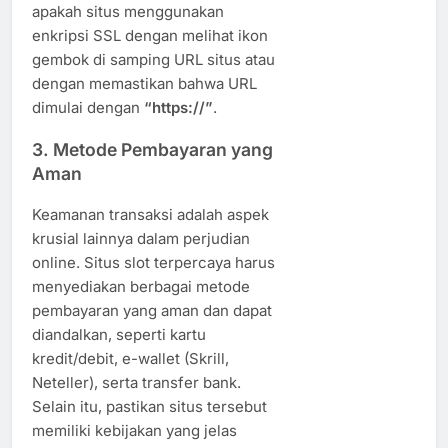
apakah situs menggunakan
enkripsi SSL dengan melihat ikon
gembok di samping URL situs atau
dengan memastikan bahwa URL
dimulai dengan
“https://”
.
3.
Metode Pembayaran yang
Aman
Keamanan transaksi adalah aspek
krusial lainnya dalam perjudian
online. Situs slot terpercaya harus
menyediakan berbagai metode
pembayaran yang aman dan dapat
diandalkan, seperti kartu
kredit/debit, e-wallet (Skrill,
Neteller), serta transfer bank.
Selain itu, pastikan situs tersebut
memiliki kebijakan yang jelas