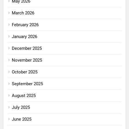
May 2026
March 2026
February 2026
January 2026
December 2025
November 2025
October 2025
September 2025
August 2025
July 2025
June 2025