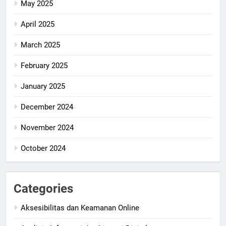
May 2025
April 2025
March 2025
February 2025
January 2025
December 2024
November 2024
October 2024
Categories
Aksesibilitas dan Keamanan Online