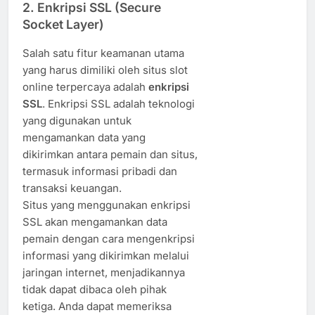
2.
Enkripsi SSL (Secure
Socket Layer)
Salah satu fitur keamanan utama
yang harus dimiliki oleh situs slot
online terpercaya adalah
enkripsi
SSL
. Enkripsi SSL adalah teknologi
yang digunakan untuk
mengamankan data yang
dikirimkan antara pemain dan situs,
termasuk informasi pribadi dan
transaksi keuangan.
Situs yang menggunakan enkripsi
SSL akan mengamankan data
pemain dengan cara mengenkripsi
informasi yang dikirimkan melalui
jaringan internet, menjadikannya
tidak dapat dibaca oleh pihak
ketiga. Anda dapat memeriksa