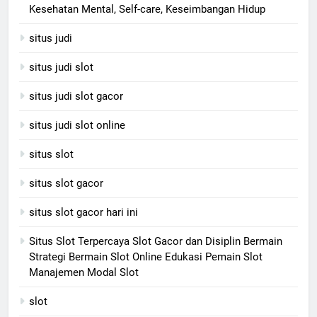
Kesehatan Mental, Self-care, Keseimbangan Hidup
situs judi
situs judi slot
situs judi slot gacor
situs judi slot online
situs slot
situs slot gacor
situs slot gacor hari ini
Situs Slot Terpercaya Slot Gacor dan Disiplin Bermain
Strategi Bermain Slot Online Edukasi Pemain Slot
Manajemen Modal Slot
slot