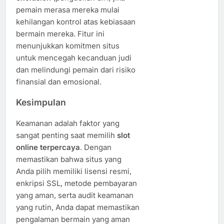
pemain merasa mereka mulai
kehilangan kontrol atas kebiasaan
bermain mereka. Fitur ini
menunjukkan komitmen situs
untuk mencegah kecanduan judi
dan melindungi pemain dari risiko
finansial dan emosional.
Kesimpulan
Keamanan adalah faktor yang
sangat penting saat memilih
slot
online terpercaya
. Dengan
memastikan bahwa situs yang
Anda pilih memiliki lisensi resmi,
enkripsi SSL, metode pembayaran
yang aman, serta audit keamanan
yang rutin, Anda dapat memastikan
pengalaman bermain yang aman