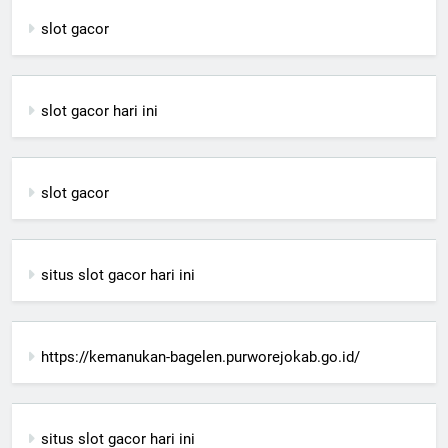
slot gacor
slot gacor hari ini
slot gacor
situs slot gacor hari ini
https://kemanukan-bagelen.purworejokab.go.id/
situs slot gacor hari ini