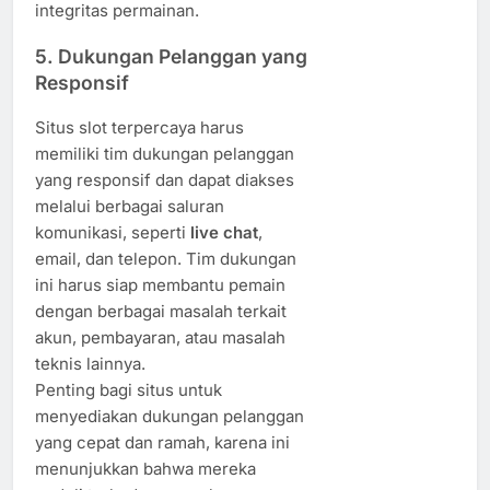
integritas permainan.
5.
Dukungan Pelanggan yang
Responsif
Situs slot terpercaya harus
memiliki tim dukungan pelanggan
yang responsif dan dapat diakses
melalui berbagai saluran
komunikasi, seperti
live chat
,
email, dan telepon. Tim dukungan
ini harus siap membantu pemain
dengan berbagai masalah terkait
akun, pembayaran, atau masalah
teknis lainnya.
Penting bagi situs untuk
menyediakan dukungan pelanggan
yang cepat dan ramah, karena ini
menunjukkan bahwa mereka