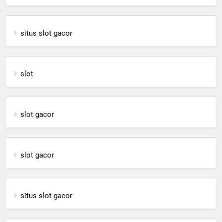
situs slot gacor
slot
slot gacor
slot gacor
situs slot gacor