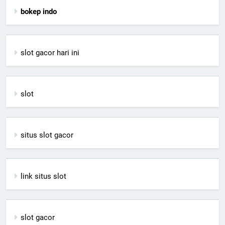
bokep indo
slot gacor hari ini
slot
situs slot gacor
link situs slot
slot gacor