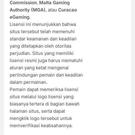
Commission
,
Malta Gaming
Authority (MGA)
, atau
Curacao
eGaming
.
Lisensi ini menunjukkan bahwa
situs tersebut telah memenuhi
standar keamanan dan keadilan
yang ditetapkan oleh otoritas
perjudian. Situs yang memiliki
lisensi resmi juga harus mematuhi
aturan yang ketat mengenai
perlindungan pemain dan keadilan
dalam permainan.
Pemain dapat memeriksa lisensi
situs melalui logo lisensi yang
biasanya tertera di bagian bawah
halaman situs, serta dapat
mengklik logo tersebut untuk
memverifikasi keabsahannya.