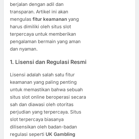
berjalan dengan adil dan
transparan. Artikel ini akan
mengulas
fitur keamanan
yang
harus dimiliki oleh situs slot
terpercaya untuk memberikan
pengalaman bermain yang aman
dan nyaman.
1.
Lisensi dan Regulasi Resmi
Lisensi adalah salah satu fitur
keamanan yang paling penting
untuk memastikan bahwa sebuah
situs slot online beroperasi secara
sah dan diawasi oleh otoritas
perjudian yang terpercaya. Situs
slot terpercaya biasanya
dilisensikan oleh badan-badan
regulasi seperti
UK Gambling