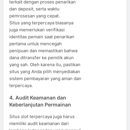
terkait dengan proses penarikan
dan deposit, serta waktu
pemrosesan yang cepat.
Situs yang terpercaya biasanya
juga memerlukan verifikasi
identitas pemain saat penarikan
pertama untuk mencegah
penipuan dan memastikan bahwa
dana ditransfer ke pemilik akun
yang sah. Oleh karena itu, pastikan
situs yang Anda pilih menyediakan
sistem pembayaran yang aman dan
terpercaya.
4.
Audit Keamanan dan
Keberlanjutan Permainan
Situs slot terpercaya juga harus
memiliki audit keamanan dari