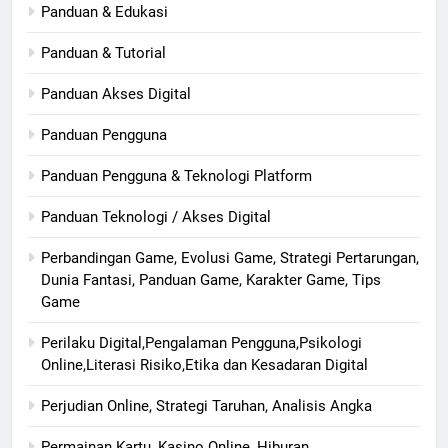
Panduan & Edukasi
Panduan & Tutorial
Panduan Akses Digital
Panduan Pengguna
Panduan Pengguna & Teknologi Platform
Panduan Teknologi / Akses Digital
Perbandingan Game, Evolusi Game, Strategi Pertarungan,
Dunia Fantasi, Panduan Game, Karakter Game, Tips
Game
Perilaku Digital,Pengalaman Pengguna,Psikologi
Online,Literasi Risiko,Etika dan Kesadaran Digital
Perjudian Online, Strategi Taruhan, Analisis Angka
Permainan Kartu, Kasino Online, Hiburan