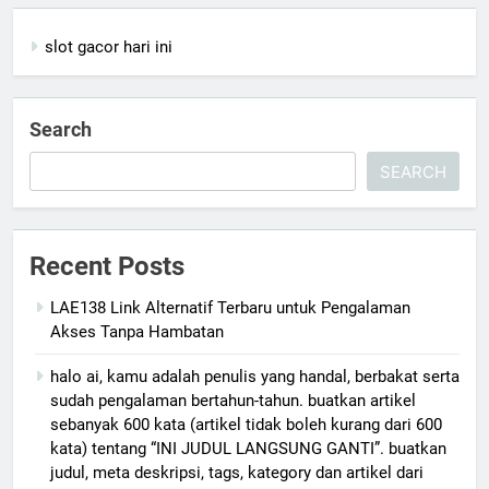
slot gacor hari ini
Search
SEARCH
Recent Posts
LAE138 Link Alternatif Terbaru untuk Pengalaman
Akses Tanpa Hambatan
halo ai, kamu adalah penulis yang handal, berbakat serta
sudah pengalaman bertahun-tahun. buatkan artikel
sebanyak 600 kata (artikel tidak boleh kurang dari 600
kata) tentang “INI JUDUL LANGSUNG GANTI”. buatkan
judul, meta deskripsi, tags, kategory dan artikel dari