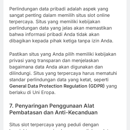
Perlindungan data pribadi adalah aspek yang
sangat penting dalam memilih situs slot online
terpercaya. Situs yang memiliki kebijakan
perlindungan data yang jelas akan memastikan
bahwa informasi pribadi Anda tidak akan
dibagikan kepada pihak ketiga tanpa izin Anda.
Pastikan situs yang Anda pilih memiliki kebijakan
privasi yang transparan dan menjelaskan
bagaimana data Anda akan digunakan dan
dilindungi. Situs yang terpercaya harus mematuhi
standar perlindungan data yang ketat, seperti
General Data Protection Regulation (GDPR)
yang
berlaku di Uni Eropa.
7.
Penyaringan Penggunaan Alat
Pembatasan dan Anti-Kecanduan
Situs slot terpercaya yang peduli dengan