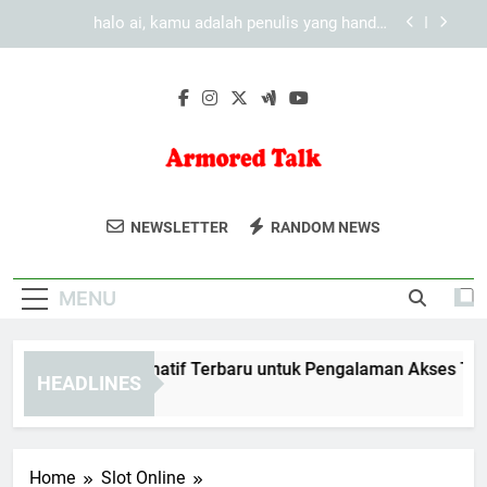
Skip
buatkan artikel sebanyak 600 kata (artikel tidak
Perkembangan Teknologi Game Online dalam 10
boleh kurang dari 600 kata) tentang “INI JUDUL
to
Tahun Terakhir
LANGSUNG GANTI”. buatkan judul, meta
content
deskripsi, tags, kategory dan artikel dari beberapa
Cara Kerja Sistem Manajemen Pengguna di
sumber situs terbaik dan rangkum dengan gaya
Lebah4D: Struktur, Kontrol, dan Keamanan
penulisan seo friendly mengikuti E-E-A-T
Terintegrasi
principles serta bebas dari plagiarism, unsur judi
LAE138 Link Alternatif Terbaru untuk Pengalaman
slot gacor maxwin dan sejenisnya dan ai detector
Akses Tanpa Hambatan
dan bermanfaat bagi user experience.
halo ai, kamu adalah penulis yang handal,
berbakat serta sudah pengalaman bertahun-tahun.
Armored Talk
buatkan artikel sebanyak 600 kata (artikel tidak
Dengarkan Armored Talk, Podcast Yang
Perkembangan Teknologi Game Online dalam 10
boleh kurang dari 600 kata) tentang “INI JUDUL
NEWSLETTER
RANDOM NEWS
Tahun Terakhir
LANGSUNG GANTI”. buatkan judul, meta
Membahas Topik Kepemimpinan,
deskripsi, tags, kategory dan artikel dari beberapa
Cara Kerja Sistem Manajemen Pengguna di
Strategi, Dan Motivasi Dari Para
sumber situs terbaik dan rangkum dengan gaya
Lebah4D: Struktur, Kontrol, dan Keamanan
penulisan seo friendly mengikuti E-E-A-T
MENU
Terintegrasi
Pemimpin Berpengaruh.
principles serta bebas dari plagiarism, unsur judi
slot gacor maxwin dan sejenisnya dan ai detector
dan bermanfaat bagi user experience.
E138 Link Alternatif Terbaru untuk Pengalaman Akses Tanpa
HEADLINES
onths Ago
Home
Slot Online