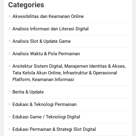
Categories
Aksesibilitas dan Keamanan Online
Analisis Informasi dan Literasi Digital
Analisis Slot & Update Game
Analisis Waktu & Pola Permainan
Arsitektur Sistem Digital, Manajemen Identitas & Akses,
Tata Kelola Akun Online, Infrastruktur & Operasional
Platform, Keamanan Informasi
Berita & Update
Edukasi & Teknologi Permainan
Edukasi Game / Teknologi Digital
Edukasi Permainan & Strategi Slot Digital