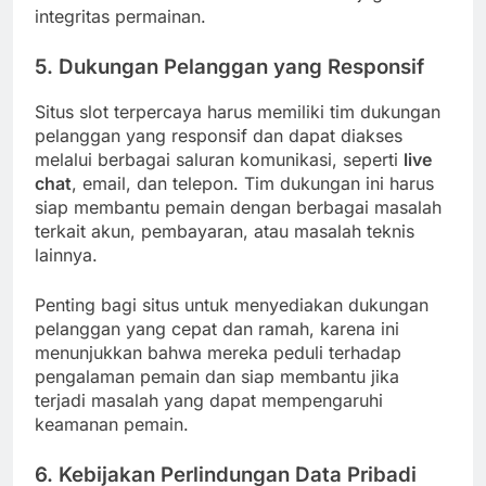
integritas permainan.
5.
Dukungan Pelanggan yang Responsif
Situs slot terpercaya harus memiliki tim dukungan
pelanggan yang responsif dan dapat diakses
melalui berbagai saluran komunikasi, seperti
live
chat
, email, dan telepon. Tim dukungan ini harus
siap membantu pemain dengan berbagai masalah
terkait akun, pembayaran, atau masalah teknis
lainnya.
Penting bagi situs untuk menyediakan dukungan
pelanggan yang cepat dan ramah, karena ini
menunjukkan bahwa mereka peduli terhadap
pengalaman pemain dan siap membantu jika
terjadi masalah yang dapat mempengaruhi
keamanan pemain.
6.
Kebijakan Perlindungan Data Pribadi