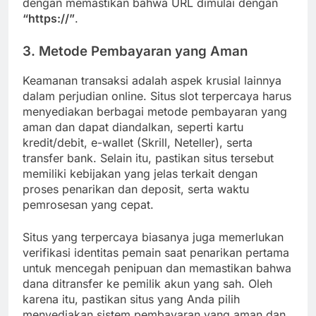
dengan memastikan bahwa URL dimulai dengan
“https://”
.
3.
Metode Pembayaran yang Aman
Keamanan transaksi adalah aspek krusial lainnya
dalam perjudian online. Situs slot terpercaya harus
menyediakan berbagai metode pembayaran yang
aman dan dapat diandalkan, seperti kartu
kredit/debit, e-wallet (Skrill, Neteller), serta
transfer bank. Selain itu, pastikan situs tersebut
memiliki kebijakan yang jelas terkait dengan
proses penarikan dan deposit, serta waktu
pemrosesan yang cepat.
Situs yang terpercaya biasanya juga memerlukan
verifikasi identitas pemain saat penarikan pertama
untuk mencegah penipuan dan memastikan bahwa
dana ditransfer ke pemilik akun yang sah. Oleh
karena itu, pastikan situs yang Anda pilih
menyediakan sistem pembayaran yang aman dan