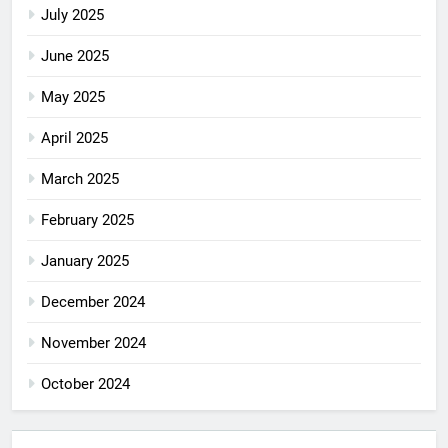
July 2025
June 2025
May 2025
April 2025
March 2025
February 2025
January 2025
December 2024
November 2024
October 2024