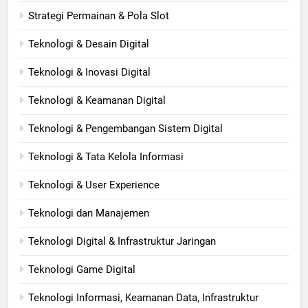
Strategi Permainan & Pola Slot
Teknologi & Desain Digital
Teknologi & Inovasi Digital
Teknologi & Keamanan Digital
Teknologi & Pengembangan Sistem Digital
Teknologi & Tata Kelola Informasi
Teknologi & User Experience
Teknologi dan Manajemen
Teknologi Digital & Infrastruktur Jaringan
Teknologi Game Digital
Teknologi Informasi, Keamanan Data, Infrastruktur