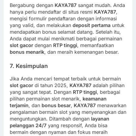
Bergabung dengan
KAYA787
sangat mudah. Anda
hanya perlu mendaftar di situs resmi
KAYA787
,
mengisi formulir pendaftaran dengan informasi
yang valid, dan melakukan
deposit pertama
untuk
mendapatkan bonus selamat datang. Setelah itu,
Anda dapat mulai menikmati berbagai permainan
slot gacor
dengan
RTP tinggi
, memanfaatkan
bonus menarik
, dan meraih kemenangan besar.
7.
Kesimpulan
Jika Anda mencari tempat terbaik untuk bermain
slot gacor
di tahun 2025,
KAYA787
adalah pilihan
yang sangat tepat. Dengan
RTP tinggi
, berbagai
pilihan permainan slot menarik,
keamanan
terjamin
, dan
bonus besar
,
KAYA787
menawarkan
pengalaman bermain slot yang menyenangkan dan
menguntungkan. Ditambah dengan
layanan
pelanggan 24/7
yang responsif, Anda bisa
bermain dengan nyaman dan fokus meraih