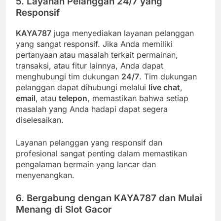
5.
Layanan Pelanggan 24/7 yang
Responsif
KAYA787
juga menyediakan layanan pelanggan
yang sangat responsif. Jika Anda memiliki
pertanyaan atau masalah terkait permainan,
transaksi, atau fitur lainnya, Anda dapat
menghubungi tim dukungan
24/7
. Tim dukungan
pelanggan dapat dihubungi melalui
live chat
,
email
, atau
telepon
, memastikan bahwa setiap
masalah yang Anda hadapi dapat segera
diselesaikan.
Layanan pelanggan yang responsif dan
profesional sangat penting dalam memastikan
pengalaman bermain yang lancar dan
menyenangkan.
6.
Bergabung dengan KAYA787 dan Mulai
Menang di Slot Gacor