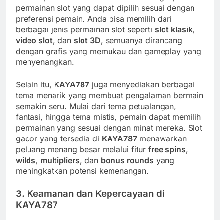
permainan slot yang dapat dipilih sesuai dengan
preferensi pemain. Anda bisa memilih dari
berbagai jenis permainan slot seperti
slot klasik
,
video slot
, dan
slot 3D
, semuanya dirancang
dengan grafis yang memukau dan gameplay yang
menyenangkan.
Selain itu,
KAYA787
juga menyediakan berbagai
tema menarik yang membuat pengalaman bermain
semakin seru. Mulai dari tema petualangan,
fantasi, hingga tema mistis, pemain dapat memilih
permainan yang sesuai dengan minat mereka. Slot
gacor yang tersedia di
KAYA787
menawarkan
peluang menang besar melalui fitur
free spins
,
wilds
,
multipliers
, dan
bonus rounds
yang
meningkatkan potensi kemenangan.
3.
Keamanan dan Kepercayaan di
KAYA787