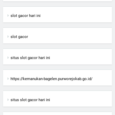
slot gacor hari ini
slot gacor
situs slot gacor hari ini
https://kemanukan-bagelen.purworejokab.go.id/
situs slot gacor hari ini