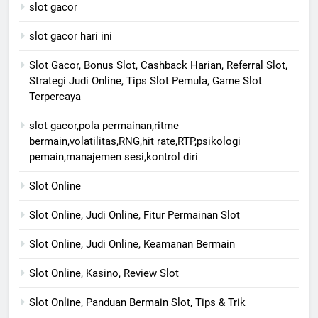
slot gacor
slot gacor hari ini
Slot Gacor, Bonus Slot, Cashback Harian, Referral Slot,
Strategi Judi Online, Tips Slot Pemula, Game Slot
Terpercaya
slot gacor,pola permainan,ritme
bermain,volatilitas,RNG,hit rate,RTP,psikologi
pemain,manajemen sesi,kontrol diri
Slot Online
Slot Online, Judi Online, Fitur Permainan Slot
Slot Online, Judi Online, Keamanan Bermain
Slot Online, Kasino, Review Slot
Slot Online, Panduan Bermain Slot, Tips & Trik