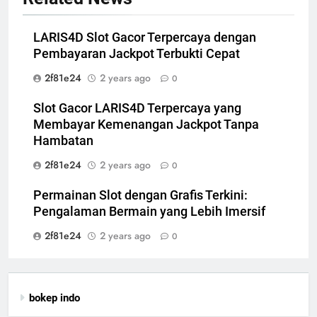
LARIS4D Slot Gacor Terpercaya dengan
Pembayaran Jackpot Terbukti Cepat
2f81e24
2 years ago
0
Slot Gacor LARIS4D Terpercaya yang
Membayar Kemenangan Jackpot Tanpa
Hambatan
2f81e24
2 years ago
0
Permainan Slot dengan Grafis Terkini:
Pengalaman Bermain yang Lebih Imersif
2f81e24
2 years ago
0
bokep indo