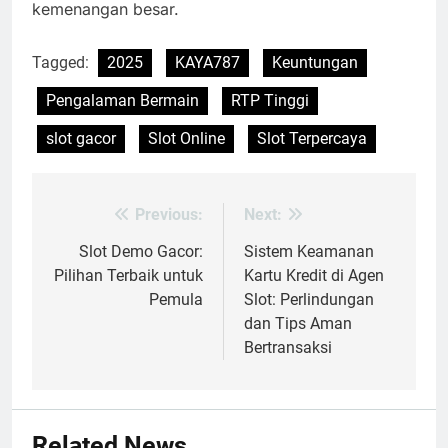
kemenangan besar.
Tagged:
2025
KAYA787
Keuntungan
Pengalaman Bermain
RTP Tinggi
slot gacor
Slot Online
Slot Terpercaya
Previous:
Next:
Post
navigation
Slot Demo Gacor:
Sistem Keamanan
Pilihan Terbaik untuk
Kartu Kredit di Agen
Pemula
Slot: Perlindungan
dan Tips Aman
Bertransaksi
Related News