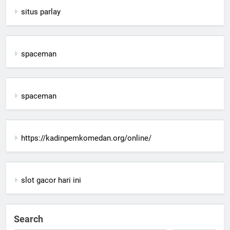
situs parlay
spaceman
spaceman
https://kadinpemkomedan.org/online/
slot gacor hari ini
Search