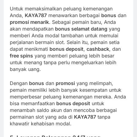
Untuk memaksimalkan peluang kemenangan
Anda,
KAYA787
menawarkan berbagai
bonus
dan
promosi menarik
. Sebagai pemain baru, Anda
akan mendapatkan
bonus selamat datang
yang
memberi Anda modal tambahan untuk memulai
perjalanan bermain slot. Selain itu, pemain setia
dapat menikmati
bonus deposit
,
cashback
, dan
free spins
yang memberi peluang lebih besar
untuk menang tanpa perlu mengeluarkan lebih
banyak uang.
Dengan
bonus
dan
promosi
yang melimpah,
pemain memiliki lebih banyak kesempatan untuk
memperbesar peluang kemenangan mereka. Anda
bisa memanfaatkan
bonus deposit
untuk
menambah saldo akun dan mencoba berbagai
permainan slot yang ada di
KAYA787
tanpa
khawatir kehabisan modal.