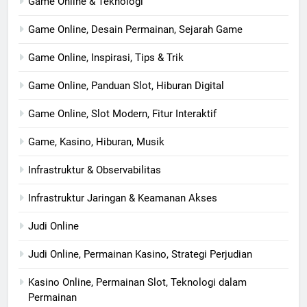
Game Online & Teknologi
Game Online, Desain Permainan, Sejarah Game
Game Online, Inspirasi, Tips & Trik
Game Online, Panduan Slot, Hiburan Digital
Game Online, Slot Modern, Fitur Interaktif
Game, Kasino, Hiburan, Musik
Infrastruktur & Observabilitas
Infrastruktur Jaringan & Keamanan Akses
Judi Online
Judi Online, Permainan Kasino, Strategi Perjudian
Kasino Online, Permainan Slot, Teknologi dalam
Permainan