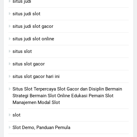
situs judi
situs judi slot
situs judi slot gacor
situs judi slot online
situs slot
situs slot gacor
situs slot gacor hari ini
Situs Slot Terpercaya Slot Gacor dan Disiplin Bermain
Strategi Bermain Slot Online Edukasi Pemain Slot
Manajemen Modal Slot
slot
Slot Demo, Panduan Pemula