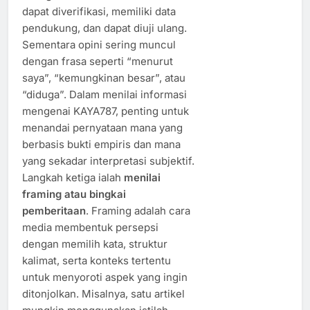
dapat diverifikasi, memiliki data
pendukung, dan dapat diuji ulang.
Sementara opini sering muncul
dengan frasa seperti “menurut
saya”, “kemungkinan besar”, atau
“diduga”. Dalam menilai informasi
mengenai KAYA787, penting untuk
menandai pernyataan mana yang
berbasis bukti empiris dan mana
yang sekadar interpretasi subjektif.
Langkah ketiga ialah
menilai
framing atau bingkai
pemberitaan
. Framing adalah cara
media membentuk persepsi
dengan memilih kata, struktur
kalimat, serta konteks tertentu
untuk menyoroti aspek yang ingin
ditonjolkan. Misalnya, satu artikel