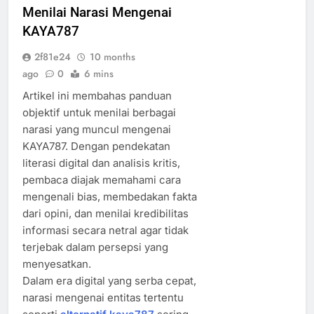
Menilai Narasi Mengenai
KAYA787
2f81e24
10 months
ago
0
6 mins
Artikel ini membahas panduan
objektif untuk menilai berbagai
narasi yang muncul mengenai
KAYA787. Dengan pendekatan
literasi digital dan analisis kritis,
pembaca diajak memahami cara
mengenali bias, membedakan fakta
dari opini, dan menilai kredibilitas
informasi secara netral agar tidak
terjebak dalam persepsi yang
menyesatkan.
Dalam era digital yang serba cepat,
narasi mengenai entitas tertentu