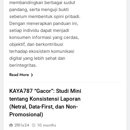
membandingkan berbagai sudut
pandang, serta menguji bukti
sebelum membentuk opini pribadi.
Dengan menerapkan panduan ini,
setiap individu dapat menjadi
konsumen informasi yang cerdas,
objektif, dan berkontribusi
terhadap ekosistem komunikasi
digital yang lebih sehat dan
berintegritas.
Read More
KAYA787 “Gacor”: Studi Mini
tentang Konsistensi Laporan
(Netral, Data-First, dan Non-
Promosional)
2f81e24
10 months