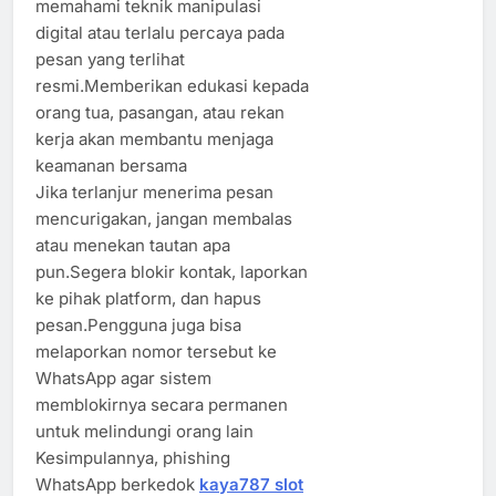
memahami teknik manipulasi
digital atau terlalu percaya pada
pesan yang terlihat
resmi.Memberikan edukasi kepada
orang tua, pasangan, atau rekan
kerja akan membantu menjaga
keamanan bersama
Jika terlanjur menerima pesan
mencurigakan, jangan membalas
atau menekan tautan apa
pun.Segera blokir kontak, laporkan
ke pihak platform, dan hapus
pesan.Pengguna juga bisa
melaporkan nomor tersebut ke
WhatsApp agar sistem
memblokirnya secara permanen
untuk melindungi orang lain
Kesimpulannya, phishing
WhatsApp berkedok
kaya787 slot