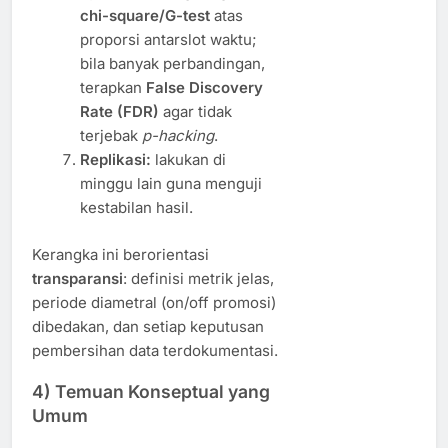
chi-square/G-test
atas
proporsi antarslot waktu;
bila banyak perbandingan,
terapkan
False Discovery
Rate (FDR)
agar tidak
terjebak
p-hacking
.
Replikasi:
lakukan di
minggu lain guna menguji
kestabilan hasil.
Kerangka ini berorientasi
transparansi
: definisi metrik jelas,
periode diametral (on/off promosi)
dibedakan, dan setiap keputusan
pembersihan data terdokumentasi.
4) Temuan Konseptual yang
Umum