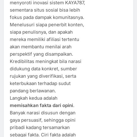
menyoroti inovasi sistem KAYA787,
sementara situs sosial bisa lebih
fokus pada dampak komunitasnya.
Menelusuri siapa penerbit konten,
siapa penulisnya, dan apakah
mereka memiliki afiliasi tertentu
akan membantu menilai arah
perspektif yang disampaikan.
Kredibilitas meningkat bila narasi
didukung data konkret, sumber
rujukan yang diverifikasi, serta
keterbukaan terhadap sudut
pandang berlawanan.
Langkah kedua adalah
memisahkan fakta dari opini
.
Banyak narasi disusun dengan
gaya persuasif, sehingga opini
pribadi kadang tersamarkan
sebagai fakta. Ciri fakta adalah