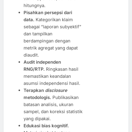
hitungnya.
Pisahkan persepsi dari
data.
Kategorikan klaim
sebagai “laporan subyektif”
dan tampilkan
berdampingan dengan
metrik agregat yang dapat
diaudit.
Audit independen
RNG/RTP.
Ringkasan hasil
memastikan keandalan
asumsi independensi hasil.
Terapkan
disclosure
metodologis.
Publikasikan
batasan analisis, ukuran
sampel, dan koreksi statistik
yang dipakai.
Edukasi bias kognitif.