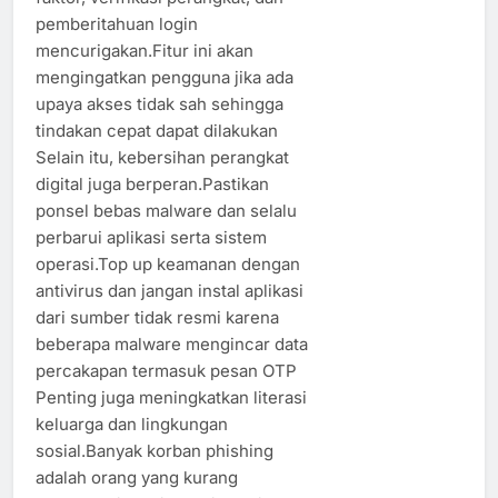
pemberitahuan login
mencurigakan.Fitur ini akan
mengingatkan pengguna jika ada
upaya akses tidak sah sehingga
tindakan cepat dapat dilakukan
Selain itu, kebersihan perangkat
digital juga berperan.Pastikan
ponsel bebas malware dan selalu
perbarui aplikasi serta sistem
operasi.Top up keamanan dengan
antivirus dan jangan instal aplikasi
dari sumber tidak resmi karena
beberapa malware mengincar data
percakapan termasuk pesan OTP
Penting juga meningkatkan literasi
keluarga dan lingkungan
sosial.Banyak korban phishing
adalah orang yang kurang