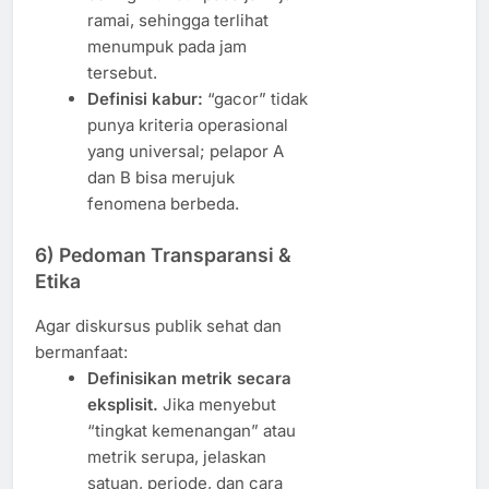
ramai, sehingga terlihat
menumpuk pada jam
tersebut.
Definisi kabur:
“gacor” tidak
punya kriteria operasional
yang universal; pelapor A
dan B bisa merujuk
fenomena berbeda.
6) Pedoman Transparansi &
Etika
Agar diskursus publik sehat dan
bermanfaat:
Definisikan metrik secara
eksplisit.
Jika menyebut
“tingkat kemenangan” atau
metrik serupa, jelaskan
satuan, periode, dan cara