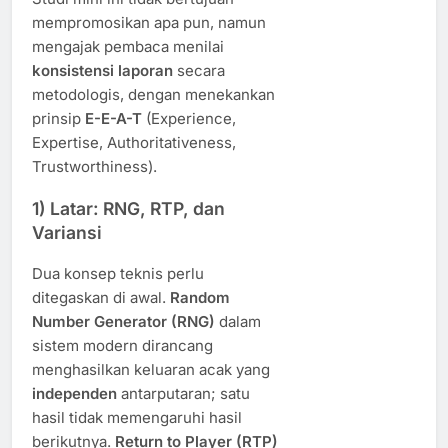
mempromosikan apa pun, namun
mengajak pembaca menilai
konsistensi laporan
secara
metodologis, dengan menekankan
prinsip
E-E-A-T
(Experience,
Expertise, Authoritativeness,
Trustworthiness).
1) Latar: RNG, RTP, dan
Variansi
Dua konsep teknis perlu
ditegaskan di awal.
Random
Number Generator (RNG)
dalam
sistem modern dirancang
menghasilkan keluaran acak yang
independen
antarputaran; satu
hasil tidak memengaruhi hasil
berikutnya.
Return to Player (RTP)