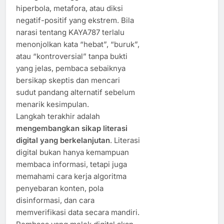
hiperbola, metafora, atau diksi
negatif-positif yang ekstrem. Bila
narasi tentang KAYA787 terlalu
menonjolkan kata “hebat”, “buruk”,
atau “kontroversial” tanpa bukti
yang jelas, pembaca sebaiknya
bersikap skeptis dan mencari
sudut pandang alternatif sebelum
menarik kesimpulan.
Langkah terakhir adalah
mengembangkan sikap literasi
digital yang berkelanjutan
. Literasi
digital bukan hanya kemampuan
membaca informasi, tetapi juga
memahami cara kerja algoritma
penyebaran konten, pola
disinformasi, dan cara
memverifikasi data secara mandiri.