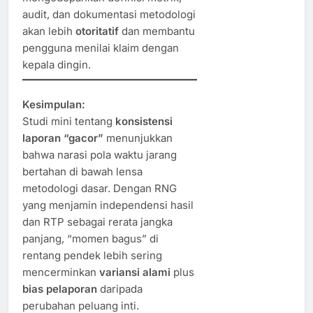
audit, dan dokumentasi metodologi
akan lebih
otoritatif
dan membantu
pengguna menilai klaim dengan
kepala dingin.
Kesimpulan:
Studi mini tentang
konsistensi
laporan “gacor”
menunjukkan
bahwa narasi pola waktu jarang
bertahan di bawah lensa
metodologi dasar. Dengan RNG
yang menjamin independensi hasil
dan RTP sebagai rerata jangka
panjang, “momen bagus” di
rentang pendek lebih sering
mencerminkan
variansi alami
plus
bias pelaporan
daripada
perubahan peluang inti.