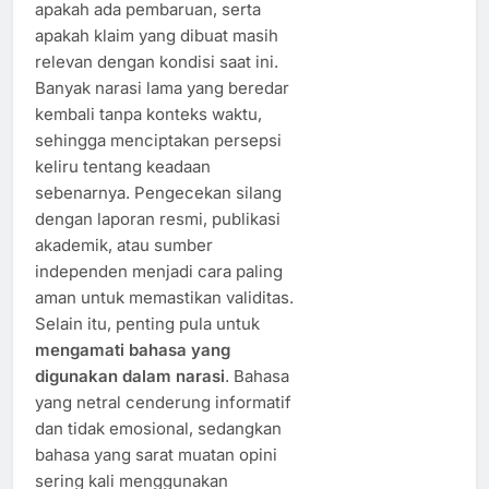
apakah ada pembaruan, serta
apakah klaim yang dibuat masih
relevan dengan kondisi saat ini.
Banyak narasi lama yang beredar
kembali tanpa konteks waktu,
sehingga menciptakan persepsi
keliru tentang keadaan
sebenarnya. Pengecekan silang
dengan laporan resmi, publikasi
akademik, atau sumber
independen menjadi cara paling
aman untuk memastikan validitas.
Selain itu, penting pula untuk
mengamati bahasa yang
digunakan dalam narasi
. Bahasa
yang netral cenderung informatif
dan tidak emosional, sedangkan
bahasa yang sarat muatan opini
sering kali menggunakan