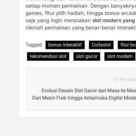
setiap momen permainan. Dengan banyaknya 
games, fitur pilih hadiah, hingga bonus arcade
saja yang ingin merasakan
slot modern yang 
nikmati permainan yang benar-benar interakt
Tagged:
bonus interaktif
Corlaslot
fitur b
rekomendasi slot
slot gacor
slot modern
Previou
Post
navigation
Evolusi Desain Slot Gacor dari Masa ke Mas
Dari Mesin Fisik hingga Antarmuka Digital Mode