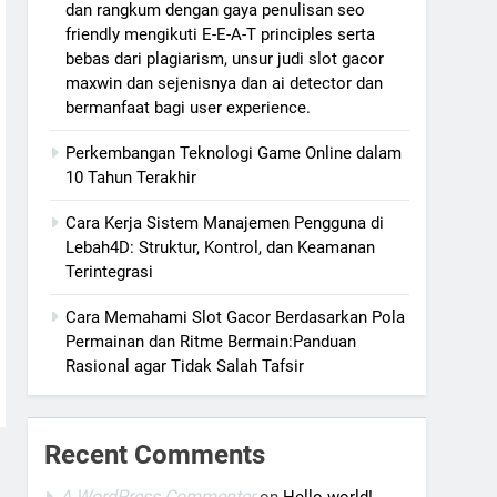
dan rangkum dengan gaya penulisan seo
friendly mengikuti E-E-A-T principles serta
bebas dari plagiarism, unsur judi slot gacor
maxwin dan sejenisnya dan ai detector dan
bermanfaat bagi user experience.
Perkembangan Teknologi Game Online dalam
10 Tahun Terakhir
Cara Kerja Sistem Manajemen Pengguna di
Lebah4D: Struktur, Kontrol, dan Keamanan
Terintegrasi
Cara Memahami Slot Gacor Berdasarkan Pola
Permainan dan Ritme Bermain:Panduan
Rasional agar Tidak Salah Tafsir
Recent Comments
A WordPress Commenter