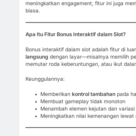
meningkatkan engagement, fitur ini juga mem
biasa.
Apa Itu Fitur Bonus Interaktif dalam Slot?
Bonus interaktif dalam slot adalah fitur di l
langsung
dengan layar—misalnya memilih peti
memutar roda keberuntungan, atau ikut dala
Keunggulannya:
Memberikan
kontrol tambahan
pada ha
Membuat gameplay tidak monoton
Menambah elemen kejutan dan variasi
Meningkatkan nilai kemenangan lewat 