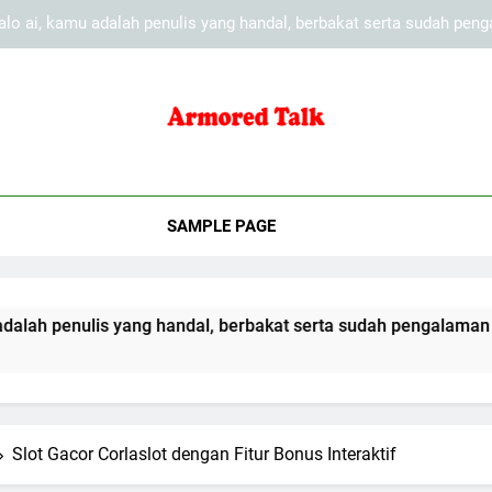
alo ai, kamu adalah penulis yang handal, berbakat serta sudah peng
sebanyak 600 kata (artikel tidak boleh kurang dari 600 kata
buatkan judul, meta deskripsi, tags, kategory dan artikel dari be
Perkembangan Teknologi 
engan gaya penulisan seo friendly mengikuti E-E-A-T principles serta
gacor maxwin dan sejenisnya dan ai detecto
Cara Kerja Sistem Manajemen Pengguna di Lebah4D: Struktu
ored Talk
LAE138 Link Alternatif Terbaru u
 Armored Talk, Podcast Yang Membahas Topik Kepemimpinan, S
alo ai, kamu adalah penulis yang handal, berbakat serta sudah peng
SAMPLE PAGE
sebanyak 600 kata (artikel tidak boleh kurang dari 600 kata
buatkan judul, meta deskripsi, tags, kategory dan artikel dari be
Perkembangan Teknologi 
engan gaya penulisan seo friendly mengikuti E-E-A-T principles serta
gacor maxwin dan sejenisnya dan ai detecto
Cara Kerja Sistem Manajemen Pengguna di Lebah4D: Struktu
s yang handal, berbakat serta sudah pengalaman bertahun-tahun
Slot Gacor Corlaslot dengan Fitur Bonus Interaktif