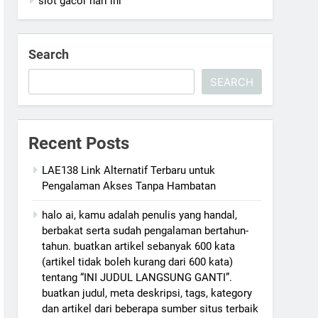
slot gacor hari ini
Search
SEARCH
Recent Posts
LAE138 Link Alternatif Terbaru untuk
Pengalaman Akses Tanpa Hambatan
halo ai, kamu adalah penulis yang handal,
berbakat serta sudah pengalaman bertahun-
tahun. buatkan artikel sebanyak 600 kata
(artikel tidak boleh kurang dari 600 kata)
tentang “INI JUDUL LANGSUNG GANTI”.
buatkan judul, meta deskripsi, tags, kategory
dan artikel dari beberapa sumber situs terbaik